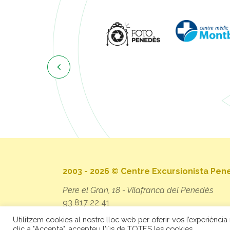

2003 - 2026 © Centre Excursionista Pe
Pere el Gran, 18 - Vilafranca del Penedès
93 817 22 41
secretaria@cep.cat
Utilitzem cookies al nostre lloc web per oferir-vos l’experiència 
clic a "Accepta", accepteu l'ús de TOTES les cookies.