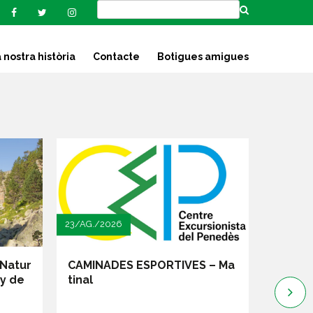
 nostra història
Contacte
Botigues amigues
08/SET./2026
PORTIVES – Ma
IOGA AL CEP: Curs 2026-2027
