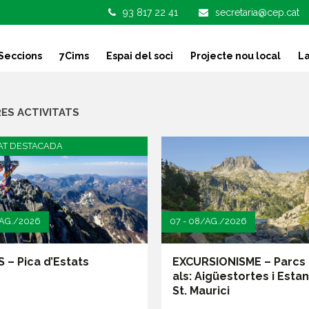
93 817 22 41
secretaria@cep.cat
Seccions
7Cims
Espai del soci
Projecte nou local
La
ES ACTIVITATS
TAT DESTACADA
/AG./2026
07 - 08/AG./2026
23/AG./2026
 – Pica d’Estats
EXCURSIONISME – Parcs Natur
CAMINADES ES
als: Aigüestortes i Estany de
tinal
St. Maurici