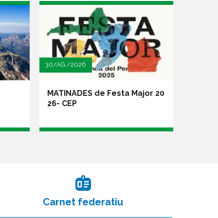
10 - 13/SET./2026
Festa Major 20
CAMINADES ESPORTIVES – Vol
ta al Palas en 3 dies
Carnet federatiu