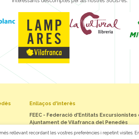
Interessants descomptes per als nostres Socis/es.
nedès
Enllaços d'interès
FEEC - Federació d'Entitats Excursionistes
Ajuntament de Vilafranca del Penedès
més rellevant recordant les vostres preferències i repetint visites. En