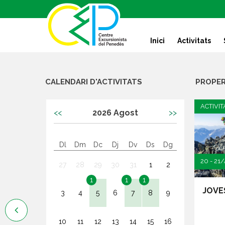
S
k
i
Inici
Activitats
p
t
o
c
CALENDARI D'ACTIVITATS
PROPER
o
n
ACTIVI
<<
2026
Agost
>>
t
e
n
Dl
Dm
Dc
Dj
Dv
Ds
Dg
t
19 - 20/SET./2026
20 - 21
27
28
29
30
31
1
2
1
1
1
’ALÇADA I RESSO
JOVES – Eristes
JOVES
3
4
5
6
7
8
9
es d’amistat. L’e

 5...
10
11
12
13
14
15
16