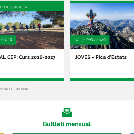
TAT DESTACADA
./2026
20 - 21/AG./2026
30/AG./2026
AL CEP: Curs 2026-2027
JOVES – Pica d’Estats
MATINADES de 
26- CEP
franca del Penedès.
Butlletí mensual