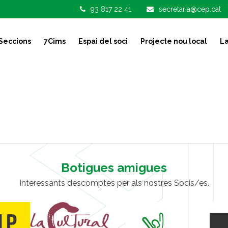
93 817 22 41
secretaria@cep.cat
Seccions
7Cims
Espai del soci
Projecte nou local
La
Botigues amigues
Interessants descomptes per als nostres Socis/es.