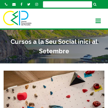
S
k
i
p
t
o
c
Cursos a la Seu Social inici al
o
n
Setembre
t
e
n
t