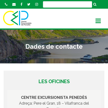
S
k
i
p
t
o
c
o
Dades de contacte
n
t
e
n
t
LES OFICINES
CENTRE EXCURSIONISTA PENEDÈS
Adreça: Pere el Gran, 18 – Vilafranca del