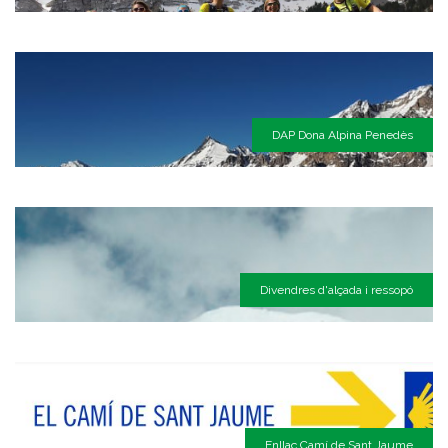
DAP Dona Alpina Penedès
Divendres d'alçada i ressopó
Enllaç Camí de Sant Jaume