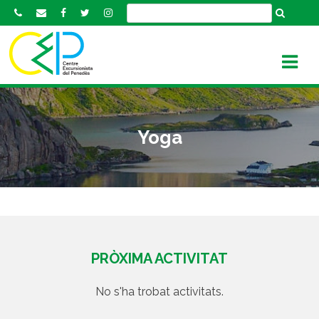
S
k
i
p
t
o
c
o
Yoga
n
t
e
n
t
PRÒXIMA ACTIVITAT
No s'ha trobat activitats.