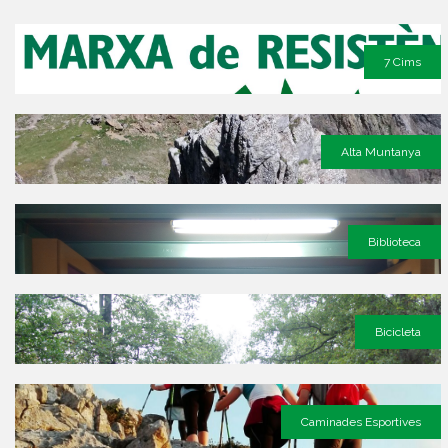
7 Cims
Alta Muntanya
Biblioteca
Bicicleta
Caminades Esportives