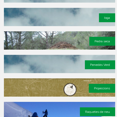
Ioga
Pedra seca
Penedès Verd
Projeccions
Raquetes de neu