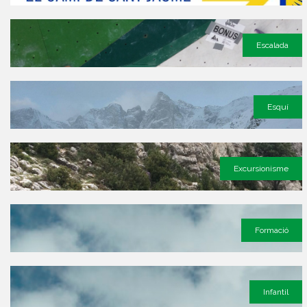
Escalada
Esquí
Excursionisme
Formació
Infantil