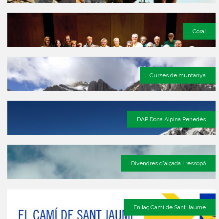
Coral
Curses de muntanya
DAP Dona Alpina Penedès
Divendres d'alçada i ressopó
Enllaç Camí de Sant Jaume