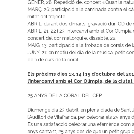
GENER, 28: Repetició del concert «Quan la natu
MARÇ, 26: participció a la caminada contra el cà
mitat del trajecte.
ABRIL, durant dos dimarts: gravació d’un CD de 
ABRIL, 21, 22 i 23: intercanvi amb el Cor Olimpia
concert del cor mallorquí el dissabte, 22.
MAIG, 13: participació a la trobada de corals d
JUNY, 21: en motiu del dia de la música, petit co
de fi de curs de la coral.
Els pròxims dies 13, 14 i 15 d’octubre del 2
l’intercanvi amb el Cor Olímpia, de la ciuta
25 ANYS DE LA CORAL DEL CEP
Diumenge dia 23 d’abril, en plena diada de Sant J
l’Auditori de Vilafranca, per celebrar els 25 anys 
Es una satisfacció celebrar una efemèride com aq
anys cantant, 25 anys des de que un petit grup 