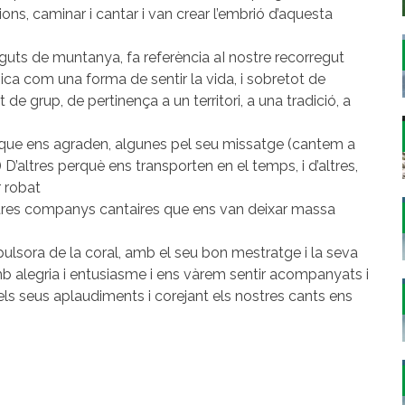
ions, caminar i cantar i van crear l’embrió d’aquesta
eguts de muntanya, fa referència aI nostre recorregut
sica com una forma de sentir la vida, i sobretot de
e grup, de pertinença a un territori, a una tradició, a
que ens agraden, algunes pel seu missatge (cantem a
…) D’altres perquè ens transporten en el temps, i d’altres,
r robat
tres companys cantaires que ens van deixar massa
pulsora de la coral, amb el seu bon mestratge i la seva
mb alegria i entusiasme i ens vàrem sentir acompanyats i
ls seus aplaudiments i corejant els nostres cants ens