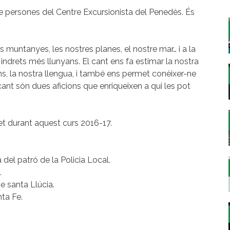
 de persones del Centre Excursionista del Penedès. És
es muntanyes, les nostres planes, el nostre mar… i a la
indrets més llunyans. El cant ens fa estimar la nostra
ons, la nostra llengua, i també ens permet conèixer-ne
l cant són dues aficions que enriqueixen a qui les pot
t durant aquest curs 2016-17.
 del patró de la Policia Local.
.
e santa Llúcia.
ta Fe.