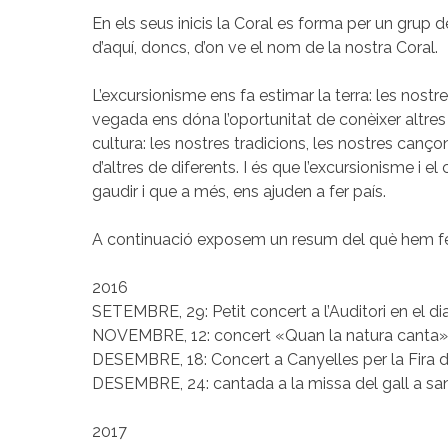
En els seus inicis la Coral es forma per un grup
d’aquí, doncs, d’on ve el nom de la nostra Coral.
L’excursionisme ens fa estimar la terra: les nostr
vegada ens dóna l’oportunitat de conèixer altres 
cultura: les nostres tradicions, les nostres canç
d’altres de diferents. I és que l’excursionisme i e
gaudir i que a més, ens ajuden a fer país.
A continuació exposem un resum del què hem fe
2016
SETEMBRE, 29: Petit concert a l’Auditori en el dia
NOVEMBRE, 12: concert «Quan la natura canta»
DESEMBRE, 18: Concert a Canyelles per la Fira d
DESEMBRE, 24: cantada a la missa del gall a san
2017