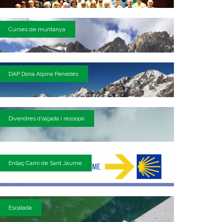
Curses de muntanya
DAP Dona Alpina Penedès
Divendres d'alçada i ressopó
Enllaç Camí de Sant Jaume
Escalada