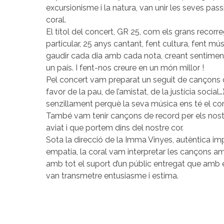
excursionisme i la natura, van unir les seves pass
coral.
El títol del concert, GR 25, com els grans recorr
particular, 25 anys cantant, fent cultura, fent mú
gaudir cada dia amb cada nota, creant sentiment d
un país. I fent-nos creure en un món millor !
Pel concert vam preparat un seguit de cançons 
favor de la pau, de l’amistat, de la justícia social
senzillament perquè la seva música ens té el co
També vam tenir cançons de record per els nos
aviat i que portem dins del nostre cor.
Sota la direcció de la Imma Vinyes, autèntica im
empatia, la coral vam interpretar les cançons a
amb tot el suport d’un públic entregat que amb e
van transmetre entusiasme i estima.