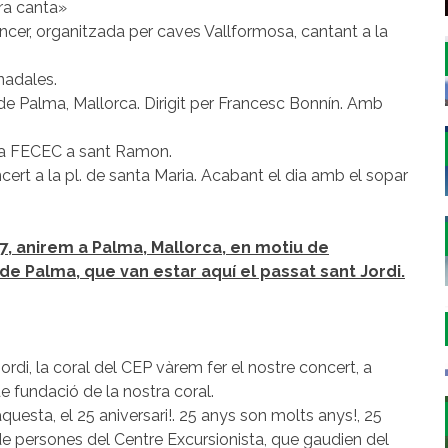
ra canta»
ncer, organitzada per caves Vallformosa, cantant a la
nadales.
 de Palma, Mallorca. Dirigit per Francesc Bonnín. Amb
e la FECEC a sant Ramon.
ncert a la pl. de santa Maria. Acabant el dia amb el sopar
017, anirem a Palma, Mallorca, en motiu de
t de Palma, que van estar aquí el passat sant Jordi.
ordi, la coral del CEP vàrem fer el nostre concert, a
de fundació de la nostra coral.
uesta, el 25 aniversari!. 25 anys son molts anys!, 25
de persones del Centre Excursionista, que gaudien del