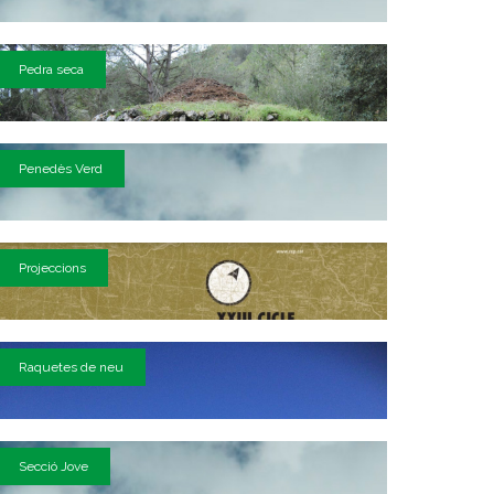
Pedra seca
Penedès Verd
Projeccions
Raquetes de neu
Secció Jove