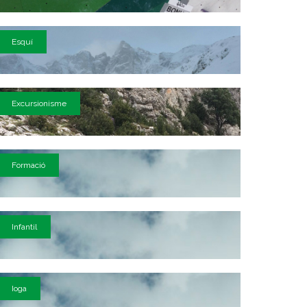
Esquí
Excursionisme
Formació
Infantil
Ioga