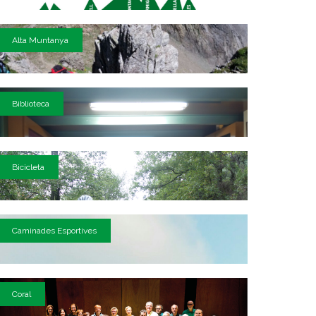
Alta Muntanya
Biblioteca
Bicicleta
Caminades Esportives
Coral