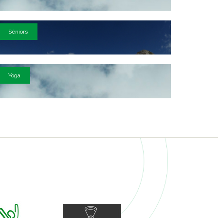
Sèniors
Yoga