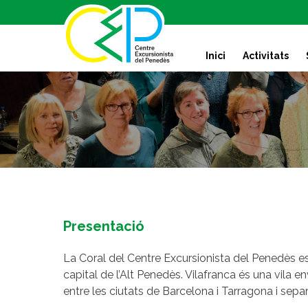
S
k
i
Inici
Activitats
p
t
o
c
o
n
t
e
n
t
Presentació
La Coral del Centre Excursionista del Penedès es
capital de l’Alt Penedès. Vilafranca és una vila 
entre les ciutats de Barcelona i Tarragona i sepa