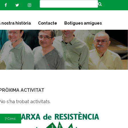
 nostra història
Contacte
Botigues amigues
PRÒXIMA ACTIVITAT
No s'ha trobat activitats.
7 Cims