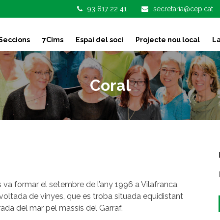
93 817 22 41
secretaria@cep.cat
Seccions
7Cims
Espai del soci
Projecte nou local
La
Coral
 va formar el setembre de l’any 1996 a Vilafranca,
envoltada de vinyes, que es troba situada equidistant
rada del mar pel massís del Garraf.