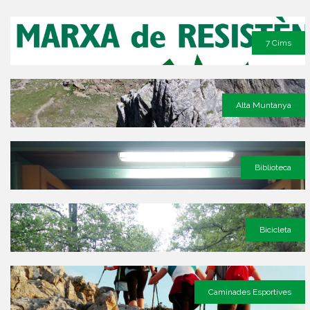
7 Cims
Alta Muntanya
Biblioteca
Bicicleta
Caminades Esportives