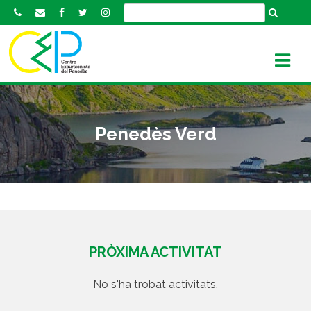
S
k
i
p
t
o
c
o
Penedès Verd
n
t
e
n
t
PRÒXIMA ACTIVITAT
No s'ha trobat activitats.