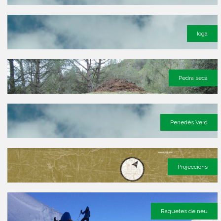
Ioga
Pedra seca
Penedès Verd
Projeccions
Raquetes de neu