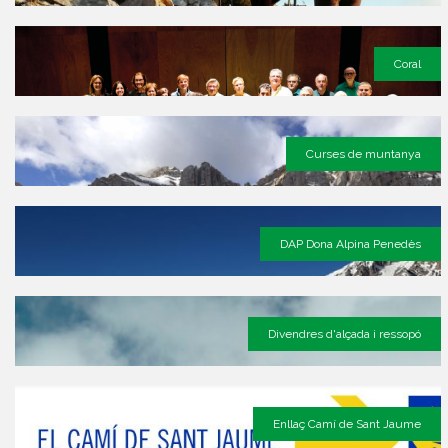
Coral
Curses de muntanya
DAP Dona Alpina Penedès
Divendres d'alçada i ressopó
Enllaç Camí de Sant Jaume