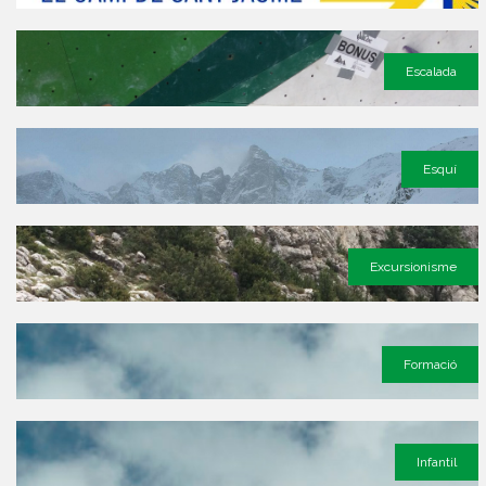
Escalada
Esquí
Excursionisme
Formació
Infantil