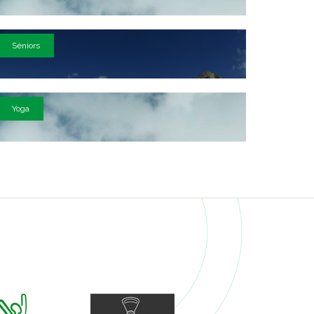
Sèniors
Yoga