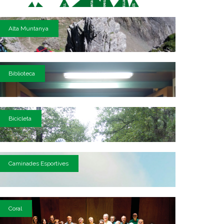
Alta Muntanya
Biblioteca
Bicicleta
Caminades Esportives
Coral