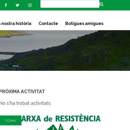
 nostra història
Contacte
Botigues amigues
PRÒXIMA ACTIVITAT
No s'ha trobat activitats.
7 Cims