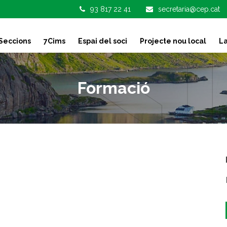
93 817 22 41
secretaria@cep.cat
Seccions
7Cims
Espai del soci
Projecte nou local
La
Formació