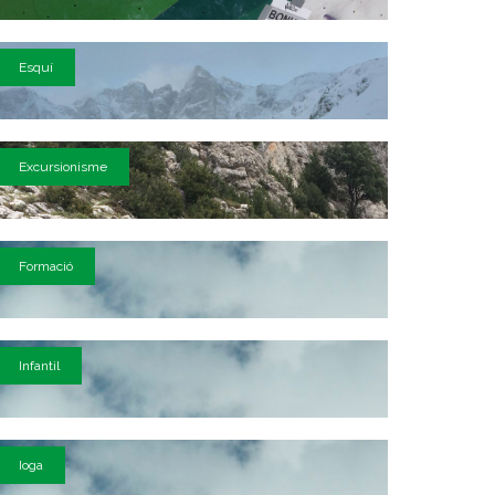
Esquí
Excursionisme
Formació
Infantil
Ioga