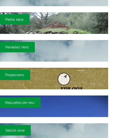
Pedra seca
Penedès Verd
Projeccions
Raquetes de neu
Secció Jove