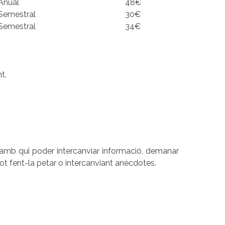
Anual
48€
Semestral
30€
Semestral
34€
t.
t amb qui poder intercanviar informació, demanar
ot fent-la petar o intercanviant anècdotes.