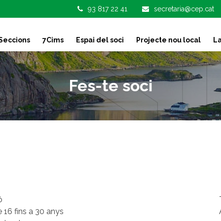
93 817 22 41
secretaria@cep.cat
Seccions
7Cims
Espai del soci
Projecte nou local
La
Fes-te soci
ó
 16 fins a 30 anys