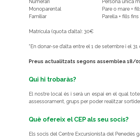
Numerari
Persona única m
Monoparental
Pare o mare + fill
Familiar
Parella + fills fin
Matrícula (quota d’alta): 30€
*En donar-se d’alta entre el 1 de setembre i el 
Preus actualitzats segons assemblea 18/0
Qui hi trobaràs?
El nostre local és i serà un espai en el qual t
assessorament, grups per poder realitzar sortide
Què ofereix el CEP als seu socis?
Els socis del Centre Excursionista del Penedès