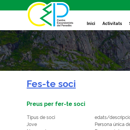
S
k
i
Inici
Activitats
p
t
o
c
o
n
t
e
n
Fes-te soci
t
Preus per fer-te soci
Tipus de soci
edats/descripci
Jove
Persona única de