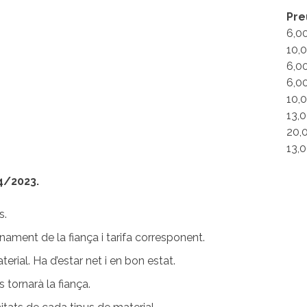
Pre
6,0
10,
6,0
6,0
10,
13,
20,
13,
4/2023.
s.
onament de la fiança i tarifa corresponent.
erial. Ha d’estar net i en bon estat.
s tornarà la fiança.