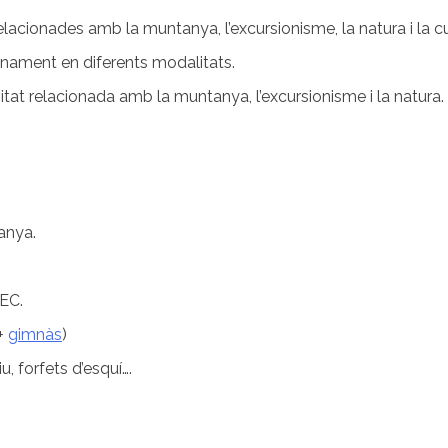
lacionades amb la muntanya, l’excursionisme, la natura i la cu
ionament en diferents modalitats.
tat relacionada amb la muntanya, l’excursionisme i la natura.
anya.
EEC.
+
gimnàs
)
, forfets d’esquí….