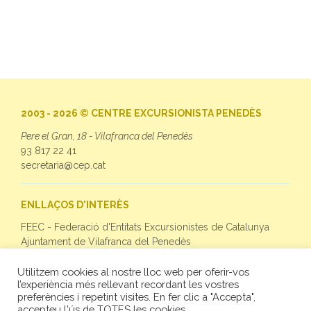
2003 - 2026 © CENTRE EXCURSIONISTA PENEDÈS
Pere el Gran, 18 - Vilafranca del Penedès
93 817 22 41
secretaria@cep.cat
ENLLAÇOS D'INTERÈS
FEEC - Federació d'Entitats Excursionistes de Catalunya
Ajuntament de Vilafranca del Penedès
Utilitzem cookies al nostre lloc web per oferir-vos
SEGUEIX-NOS
l’experiència més rellevant recordant les vostres
preferències i repetint visites. En fer clic a "Accepta",
Facebook
accepteu l'ús de TOTES les cookies.