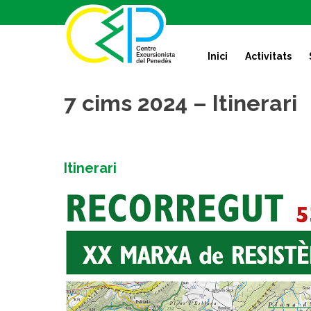
S
k
i
Inici
Activitats
p
t
o
7 cims 2024 – Itinerari
c
o
n
t
Itinerari
e
n
t