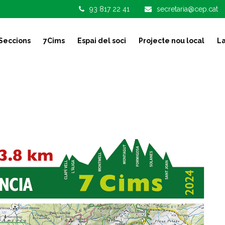
93 817 22 41
secretaria@cep.cat
Seccions
7Cims
Espai del soci
Projecte nou local
La