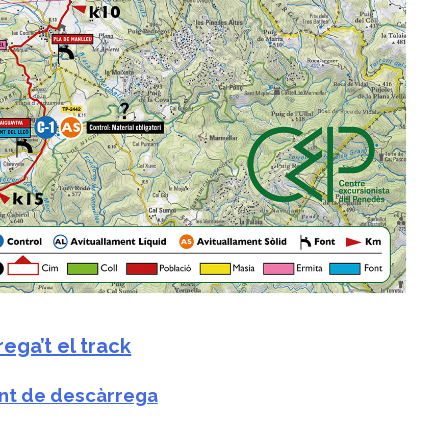
ega’t el track
unt de descàrrega