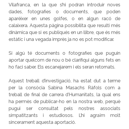
Vilafranca, en la que s’hi podran introduir noves
dades, fotografies o documents, que poden
aparèixer en unes golfes, o en algun racó de
calaixera. Aquesta pàgina possibilita que resulti més
dinàmica que si es publiqués en un llibre, que és més
estàtic i una vegada imprès ja no es pot modificar.
Si algú té documents o fotografies que puguin
aportar quelcom de nou o bé clarifiqui alguns fets en
ho faci saber. Els escanejarem i els seran retornats.
Aquest treball d’investigació, ha estat dut a terme
per la consòcia Sabina Masachs Ràfols com a
treball de final de carrera d’Humanitats, la qual ens
ha permès de publicar-ho en la nostra web, perquè
pugui ser consultat pels nostres associats
simpatitzants i estudiosos. L’hi agraïm molt
sincerament aquesta aportació.