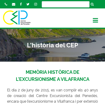
S
k
i
p
t
o
c
o
L'història del CEP
n
t
e
n
t
MEMÒRIA HISTÒRICA DE
L’EXCURSIONISME A VILAFRANCA
El dia 2 de juny de 2015, es van complir els 40 anys
de creació del Centre Excursionista del Penedès,
encara que l’excursionisme a Vilafranca i per extensió