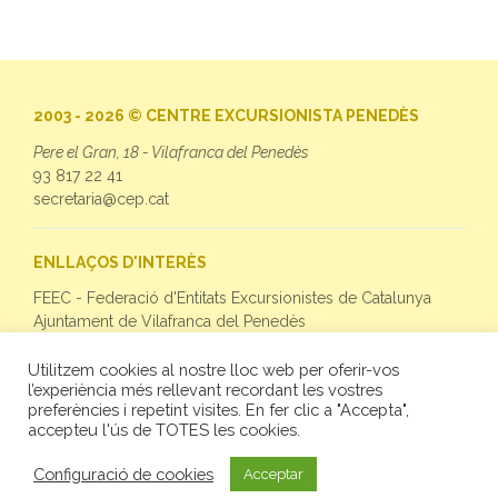
2003 - 2026 © CENTRE EXCURSIONISTA PENEDÈS
Pere el Gran, 18 - Vilafranca del Penedès
93 817 22 41
secretaria@cep.cat
ENLLAÇOS D'INTERÈS
FEEC - Federació d'Entitats Excursionistes de Catalunya
Ajuntament de Vilafranca del Penedès
Utilitzem cookies al nostre lloc web per oferir-vos
SEGUEIX-NOS
l’experiència més rellevant recordant les vostres
preferències i repetint visites. En fer clic a "Accepta",
Facebook
accepteu l'ús de TOTES les cookies.
Twitter
Instagram
Configuració de cookies
Acceptar