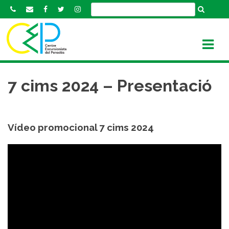
S
k
i
p
t
o
c
7 cims 2024 – Presentació
o
n
t
Vídeo promocional 7 cims 2024
e
n
t