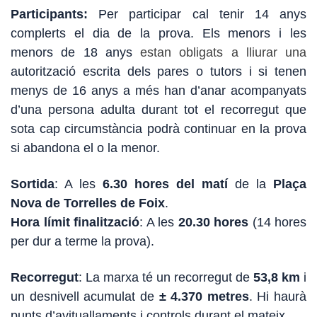
Participants:
Per participar cal tenir 14 anys
complerts el dia de la prova. Els menors i les
menors de 18 anys
estan obligats a lliurar una
autorització escrita dels pares o tutors i si tenen
menys de 16 anys a més han d’anar acompanyats
d’una persona adulta durant tot el recorregut que
sota cap circumstància podrà continuar en la prova
si abandona el o la menor.
Sortida
: A les
6.30 hores del matí
de la
Plaça
Nova de Torrelles de Foix
.
Hora límit finalització
: A les
20.30 hores
(14 hores
per dur a terme la prova).
Recorregut
: La marxa té un recorregut de
53,8 km
i
un desnivell acumulat de
± 4.370 metres
. Hi haurà
punts d’avituallaments i controls durant el mateix.