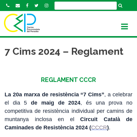
S
k
i
p
t
o
c
7 Cims 2024 – Reglament
o
n
t
e
REGLAMENT CCCR
n
t
La 20a marxa de resistència “7 Cims”
, a celebrar
el dia 5
de maig de 2024
, és una prova no
competitiva de resistència individual per camins de
muntanya inclosa en el
Circuit Català de
Caminades de Resistència 2024 (
CCCR
)
.