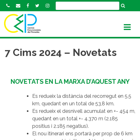
S
k
i
p
t
o
c
7 Cims 2024 – Novetats
o
n
t
e
NOVETATS EN LA MARXA D’AQUEST ANY
n
t
Es redueix la distància del recorregut en 5,5
km, quedant en un total de 53,8 km.
Es redueix el desnivell acumulat en +- 454 m,
quedant en un total +- 4.370 m (2.185
positius i 2.185 negatius).
El nou itinerari ens portarà per prop de 6 km