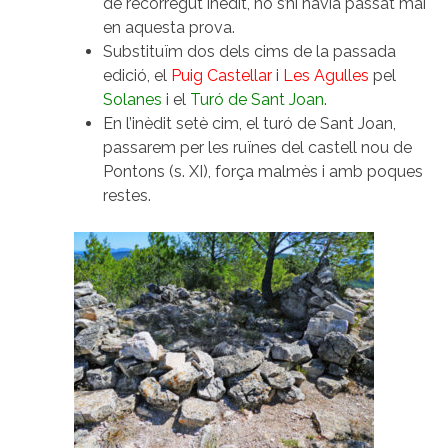
de recorregut inèdit, no s’hi havia passat mai
en aquesta prova.
Substituïm dos dels cims de la passada
edició, el
Puig Castellar
i
Les Agulles
pel
Solanes
i el
Turó de Sant Joan
.
En l’inèdit setè cim, el turó de Sant Joan,
passarem per les ruïnes del castell nou de
Pontons (s. XI), força malmès i amb poques
restes.