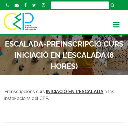
S
k
i
p
t
o
ESCALADA-PREINSCRIPCIÓ CURS
c
o
INICIACIÓ EN L’ESCALADA (8
n
HORES)
t
e
n
t
Prenscripcions curs
INICIACIÓ EN L’ESCALADA
a les
instal·lacions del CEP.