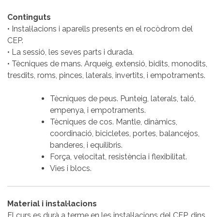
Continguts
• Instal·lacions i aparells presents en el rocòdrom del
CEP.
• La sessió, les seves parts i durada.
• Tècniques de mans. Arqueig, extensió, bidits, monodits,
tresdits, roms, pinces, laterals, invertits, i empotraments.
Tècniques de peus. Punteig, laterals, taló,
empenya, i empotraments.
Tècniques de cos. Mantle, dinàmics,
coordinació, bicicletes, portes, balancejos,
banderes, i equilibris.
Força, velocitat, resistència i flexibilitat.
Vies i blocs.
Material i instal·lacions
El curs es durà a terme en les instal·lacions del CEP, dins