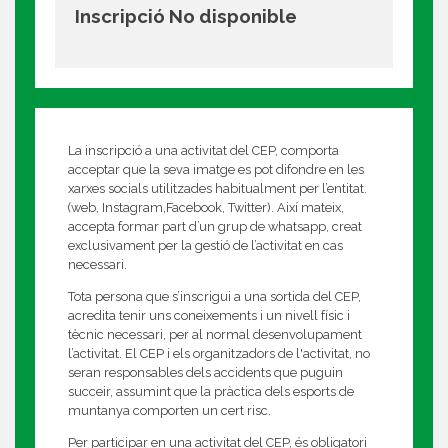
Inscripció No disponible
La inscripció a una activitat del CEP, comporta
acceptar que la seva imatge es pot difondre en les
xarxes socials utilitzades habitualment per l’entitat.
(web, Instagram,Facebook, Twitter). Així mateix,
accepta formar part d’un grup de whatsapp, creat
exclusivament per la gestió de l’activitat en cas
necessari.
Tota persona que s’inscrigui a una sortida del CEP,
acredita tenir uns coneixements i un nivell físic i
tècnic necessari, per al normal desenvolupament
l’activitat. El CEP i els organitzadors de l'activitat, no
seran responsables dels accidents que puguin
succeir, assumint que la pràctica dels esports de
muntanya comporten un cert risc.
Per participar en una activitat del CEP, és obligatori