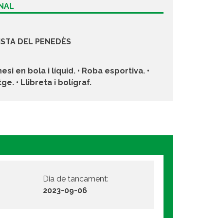
ONAL
ISTA DEL PENEDÈS
esi en bola i líquid. • Roba esportiva. •
e. • Llibreta i bolígraf.
Dia de tancament:
2023-09-06