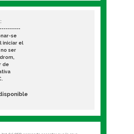
:
----------
onar-se
 iniciar el
 no ser
òdrom,
r de
ativa
€.
 disponible