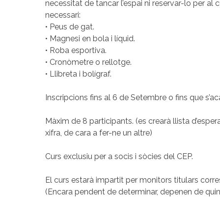
necessitat de tancar l’espai ni reservar-lo per al c
necessari:
• Peus de gat.
• Magnesi en bola i líquid.
• Roba esportiva.
• Cronòmetre o rellotge.
• Llibreta i bolígraf.
Inscripcions fins al 6 de Setembre o fins que s’aca
Màxim de 8 participants. (es crearà llista d’espe
xifra, de cara a fer-ne un altre)
Curs exclusiu per a socis i sòcies del CEP.
El curs estarà impartit per monitors titulars corre
(Encara pendent de determinar, depenen de quin si