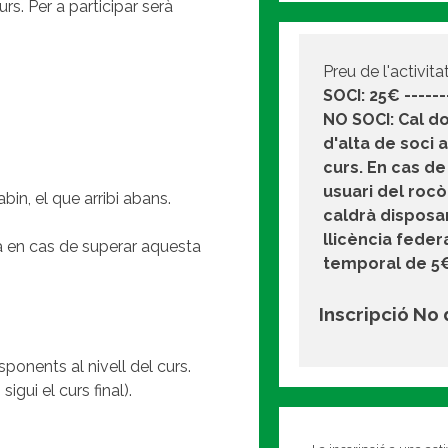
urs. Per a participar serà
Preu de l'activitat
SOCI: 25€ ------
NO SOCI: Cal d
d'alta de soci al
curs. En cas de
usuari del roc
bin, el que arribi abans.
caldrà disposa
llicència feder
ra en cas de superar aquesta
temporal de 5
Inscripció No
sponents al nivell del curs.
gui el curs final).