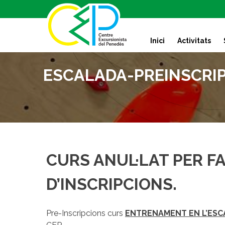
S
k
i
Inici
Activitats
p
t
o
ESCALADA-PREINSCRIP
c
o
n
t
e
n
t
CURS ANUL·LAT PER F
D’INSCRIPCIONS.
Pre-Inscripcions curs
ENTRENAMENT EN L’ES