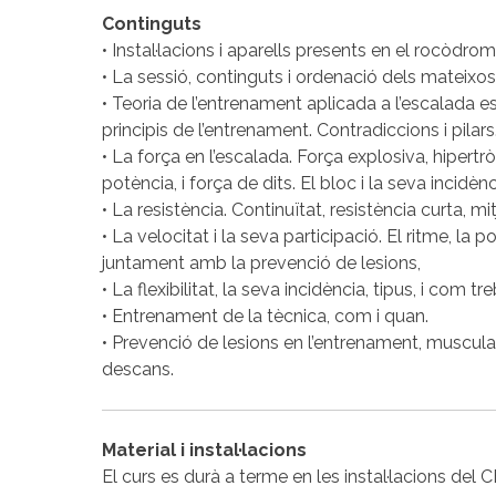
Continguts
• Instal·lacions i aparells presents en el rocòdro
• La sessió, continguts i ordenació dels mateixo
• Teoria de l’entrenament aplicada a l’escalada es
principis de l’entrenament. Contradiccions i pilars
• La força en l’escalada. Força explosiva, hipertròf
potència, i força de dits. El bloc i la seva incidènc
• La resistència. Continuïtat, resistència curta, mitj
• La velocitat i la seva participació. El ritme, la po
juntament amb la prevenció de lesions,
• La flexibilitat, la seva incidència, tipus, i com tre
• Entrenament de la tècnica, com i quan.
• Prevenció de lesions en l’entrenament, musculaci
descans.
Material i instal·lacions
El curs es durà a terme en les instal·lacions del