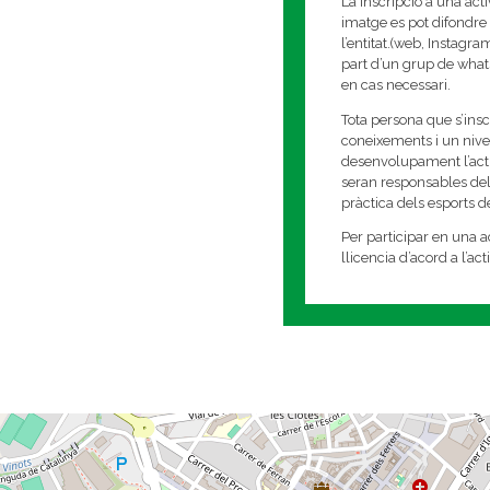
La inscripció a una act
imatge es pot difondre 
l’entitat.(web, Instagr
part d’un grup de whats
en cas necessari.
Tota persona que s’insc
coneixements i un nivell
desenvolupament l’activi
seran responsables del
pràctica dels esports 
Per participar en una ac
llicencia d’acord a l’ac