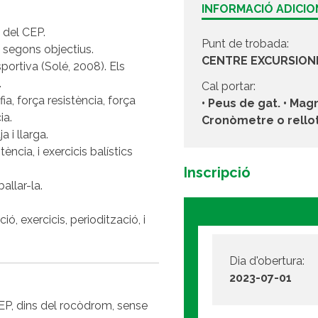
INFORMACIÓ ADICI
m del CEP.
Punt de trobada:
s segons objectius.
CENTRE EXCURSION
portiva (Solé, 2008). Els
.
Cal portar:
ia, força resistència, força
• Peus de gat. • Magn
ia.
Cronòmetre o rellotg
a i llarga.
tència, i exercicis balístics
Inscripció
ballar-la.
ó, exercicis, periodització, i
Dia d'obertura:
2023-07-01
 CEP, dins del rocòdrom, sense