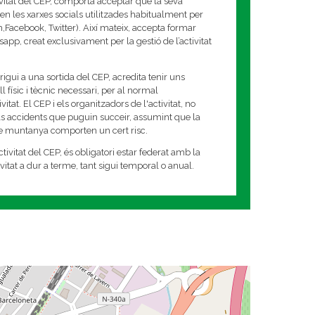
ivitat del CEP, comporta acceptar que la seva
en les xarxes socials utilitzades habitualment per
am,Facebook, Twitter). Així mateix, accepta formar
app, creat exclusivament per la gestió de l’activitat
rigui a una sortida del CEP, acredita tenir uns
 físic i tècnic necessari, per al normal
tat. El CEP i els organitzadors de l'activitat, no
s accidents que puguin succeir, assumint que la
de muntanya comporten un cert risc.
tivitat del CEP, és obligatori estar federat amb la
tivitat a dur a terme, tant sigui temporal o anual.