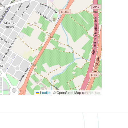
Leaflet
|
© OpenStreetMap contributors