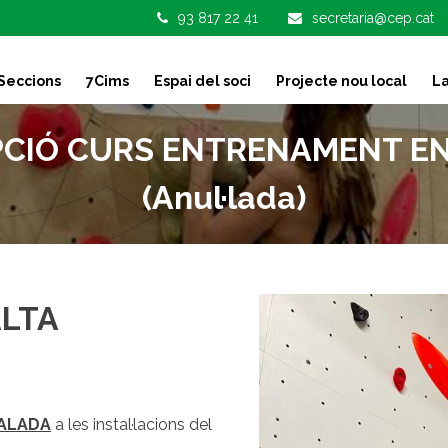
93 817 22 41
secretaria@cep.cat
Seccions
7Cims
Espai del soci
Projecte nou local
La
CIÓ CURS ENTRENAMENT EN 
(Anul·lada)
ALTA
CALADA
a les instal·lacions del