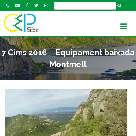
S
k
i
p
t
o
c
7 Cims 2016 – Equipament baixada
o
n
Montmell
t
e
n
t