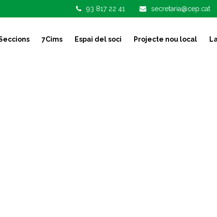
93 817 22 41
secretaria@cep.cat
Seccions
7Cims
Espai del soci
Projecte nou local
La