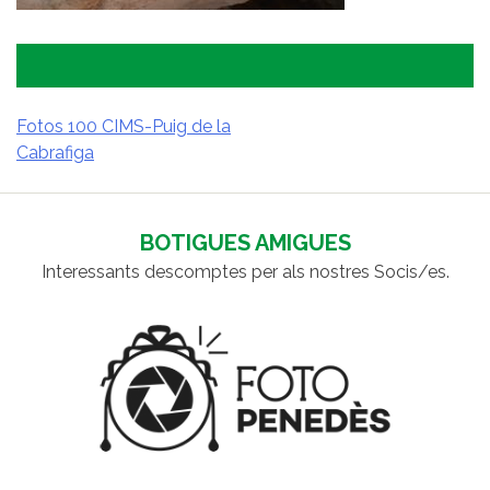
Fotos 100 CIMS-Puig de la
Cabrafiga
NAVEGACIÓ
D'ENTRADES
BOTIGUES AMIGUES
Interessants descomptes per als nostres Socis/es.