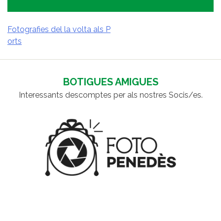
Fotografies del la volta als P
orts
NAVEGACIÓ
D'ENTRADES
BOTIGUES AMIGUES
Interessants descomptes per als nostres Socis/es.