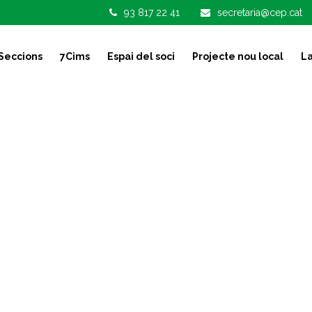
93 817 22 41
secretaria@cep.cat
Seccions
7Cims
Espai del soci
Projecte nou local
La