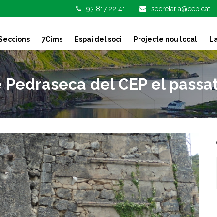
93 817 22 41
secretaria@cep.cat
Seccions
7Cims
Espai del soci
Projecte nou local
La
 Pedraseca del CEP el passat