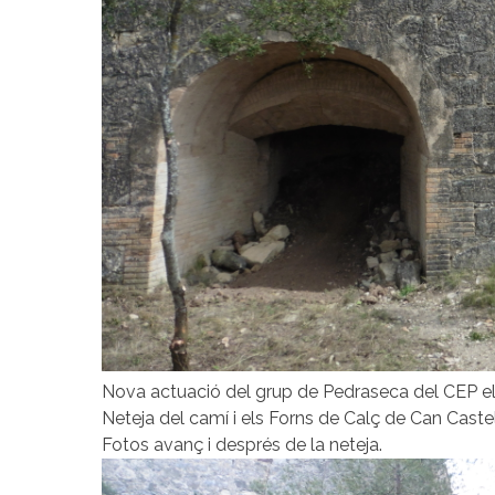
Nova actuació del grup de Pedraseca del CEP el
Neteja del camí i els Forns de Calç de Can Castel
Fotos avanç i després de la neteja.