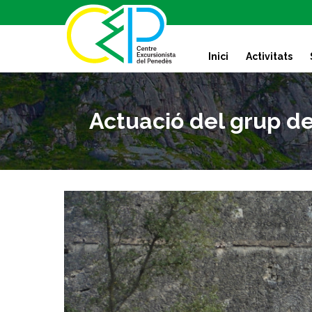
S
k
i
Inici
Activitats
p
t
o
c
Actuació del grup de
o
n
t
e
n
t