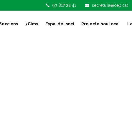
93 817 22 41
secretaria@cep.cat
Seccions
7Cims
Espai del soci
Projecte nou local
La