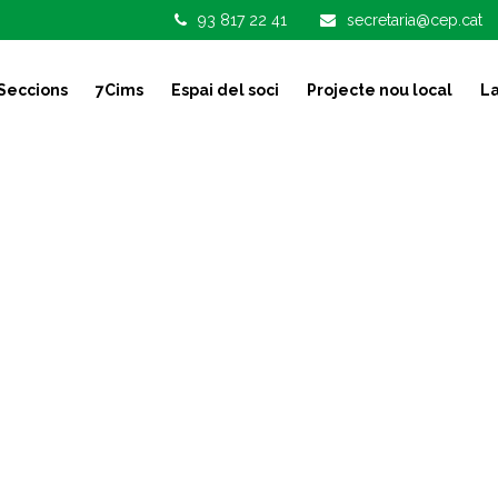
93 817 22 41
secretaria@cep.cat
Seccions
7Cims
Espai del soci
Projecte nou local
La