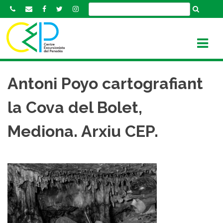
S
k
i
p
t
o
c
Antoni Poyo cartografiant
o
n
la Cova del Bolet,
t
e
Mediona. Arxiu CEP.
n
t