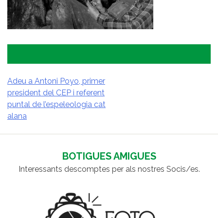
Adeu a Antoni Poyo, primer
president del CEP i referent
NAVEGACIÓ
puntal de l’espeleologia cat
D'ENTRADES
alana
BOTIGUES AMIGUES
Interessants descomptes per als nostres Socis/es.