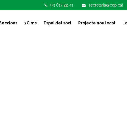
93 817 22 41
secretaria@cep.cat
Seccions
7Cims
Espai del soci
Projecte nou local
La