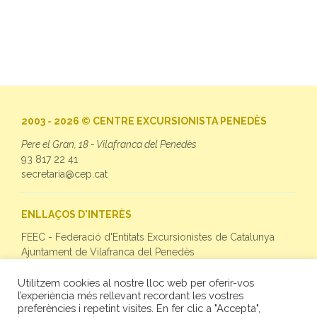
2003 - 2026 © CENTRE EXCURSIONISTA PENEDÈS
Pere el Gran, 18 - Vilafranca del Penedès
93 817 22 41
secretaria@cep.cat
ENLLAÇOS D'INTERÈS
FEEC - Federació d'Entitats Excursionistes de Catalunya
Ajuntament de Vilafranca del Penedès
Utilitzem cookies al nostre lloc web per oferir-vos
SEGUEIX-NOS
l’experiència més rellevant recordant les vostres
preferències i repetint visites. En fer clic a "Accepta",
Facebook