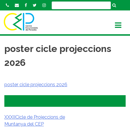
S
k
i
p
t
o
c
poster cicle projeccions
o
n
2026
t
e
n
poster cicle projeccions 2026
t
XXXIICicle de Projeccions de
Muntanya del CEP
NAVEGACIÓ