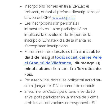
Inscripcions només en línia. L’enllaç el
trobareu, durant el període d’inscripcions, en
la web del CEP:
www.cep.cat
Les inscripcions són personals i
intransferibles. La no participació no
implicarà la devolució de l’import de la
inscripció. El mateix dia de la marxa no
s’acceptaran inscripcions.
El lliurament de dorsals es farà el
dissabte
dia 2 de maig
al
local social, carrer Pere
el Gran, 18 de Vilafranca
, i
diumenge 45
minuts abans
de la sortida a
Torrelles de
Foix
.
Per a recollir el dorsal és obligatori acreditar-
se mitjançant el DNI o carnet de conduir.
Si ets menor d’edat, però tens més de 16
anys, pots participar en la marxa de 7 cims,
amb les autoritzacions corresponents. Si