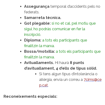
Assegurança
temporal d’accidents pels no
federats.
Samarreta tècnica
.
Got plegable:
si no et cal, pel motiu que
sigui, ho podràs comunicar en fer la
inscripció
.
Diploma:
a tots els participants que
finalitzin la marxa.
Bossa/motxilla:
a tots els participants que
finalitzin la marxa.
Avituallaments.
Hi haurà
8 punts
d’avituallament, 4 d’ells de tipus sòlid.
Si tens algun tipus d’intolerància o
al·lèrgia, envia un correu a
7cims@ce
p.cat
.
Reconeixements especials: