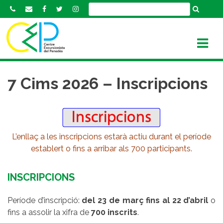
S
k
i
p
t
o
c
7 Cims 2026 – Inscripcions
o
n
t
e
L’enllaç a les inscripcions estarà actiu durant el període
n
establert o fins a arribar als 700 participants.
t
INSCRIPCIONS
Període d’inscripció:
del 23 de març fins al 22 d’abril
o
fins a assolir la xifra de
700 inscrits
.