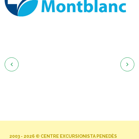


2003 - 2026 © CENTRE EXCURSIONISTA PENEDÈS