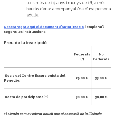
tens més de 14 anys i menys de 16, a més,
hauràs d’anar acompanyat/da d’una persona
adulta.
Descarregat aquí el document d’autorització
i emplena’l
segons les instruccions.
Preu de la inscripció
Federats
No
(*)
Federats
Socis del Centre Excursionista del
25,00 €
33,00 €
Penedès
Resta de participants(**)
30,00 €
38,00 €
(*) S’entén com a Federat aquell que té possessió de la llicència