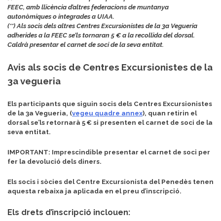
FEEC, amb llicència d’altres federacions de muntanya
autonòmiques o integrades a UIAA.
(**) Als socis dels altres Centres Excursionistes de la 3a Vegueria
adherides a la FEEC se’ls tornaran 5 € a la recollida del dorsal.
Caldrà presentar el carnet de soci de la seva entitat.
Avis als socis de Centres Excursionistes de la
3a vegueria
Els participants que siguin socis dels Centres Excursionistes
de la 3a Vegueria, (
vegeu quadre annex
), quan retirin el
dorsal se’ls retornarà 5 € si presenten el carnet de soci de la
seva entitat.
IMPORTANT: Imprescindible presentar el carnet de soci per
fer la devolució dels diners.
Els socis i sòcies del Centre Excursionista del Penedès tenen
aquesta rebaixa ja aplicada en el preu d’inscripció.
Els drets d’inscripció inclouen: