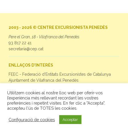
2003 - 2026 © CENTRE EXCURSIONISTA PENEDÈS
Pere el Gran, 18 - Vilafranca del Penedès
93 817 22 41
secretaria@cep.cat
ENLLAÇOS D'INTERÈS
FEEC - Federació d'Entitats Excursionistes de Catalunya
Ajuntament de Vilafranca del Penedès
Utilitzem cookies al nostre lloc web per oferir-vos
SEGUEIX-NOS
l’experiència més rellevant recordant les vostres
preferències i repetint visites. En fer clic a "Accepta",
Facebook
accepteu l'ús de TOTES les cookies.
Twitter
Instagram
Configuració de cookies
Acceptar