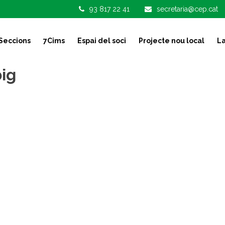
93 817 22 41
secretaria@cep.cat
Seccions
7Cims
Espai del soci
Projecte nou local
La
ig