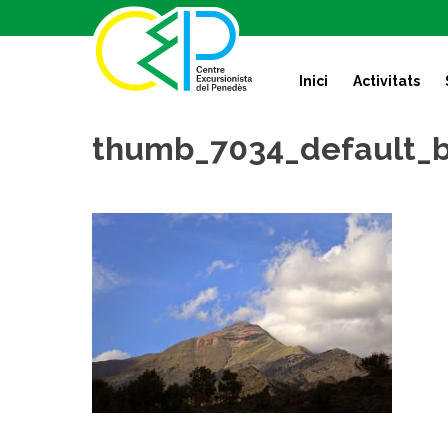
S
k
i
Inici
Activitats
p
t
o
thumb_7034_default_b
c
o
n
t
e
n
t