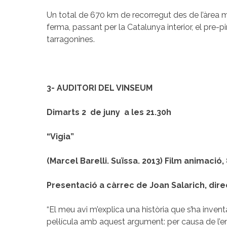
Un total de 670 km de recorregut des de l’àrea me
ferma, passant per la Catalunya interior, el pre-p
tarragonines.
3- AUDITORI DEL VINSEUM
Dimarts 2 de juny a les 21.30h
“Vigia”
(Marcel Barelli. Suïssa. 2013)
Film animació, 
Presentació a càrrec de Joan Salarich, direc
“El meu avi m’explica una història que s’ha inven
pel·lícula amb aquest argument: per causa de l’e