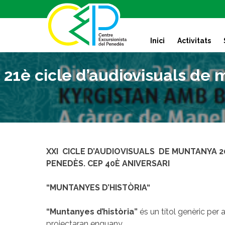
S
k
i
Inici
Activitats
p
t
o
21è cicle d’audiovisuals de
c
o
n
t
e
n
t
XXI CICLE D’AUDIOVISUALS DE MUNTANYA 2
PENEDÈS. CEP 40È ANIVERSARI
“MUNTANYES D’HISTÒRIA“
“Muntanyes d’història”
és un títol genèric per 
projectaran enguany.