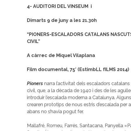
4- AUDITORI DEL VINSEUM i
Dimarts 9 de juny a les 21.30h
“PIONERS-ESCALADORS CATALANS NASCUT
CIVIL”
A càrrec de Miquel Vilaplana
Film documental, 75′ (EstimbLL fILMS 2014)
Pioners
narra l’activitat dels escaladors catalan
civil, que, a la dècada de 1940 i des de les agull
introduir l’escalada moderna a Catalunya. Alguns
crearen prototips de nous estris d’escalada per a
abans no s’havia pogut fer.
Mallafré, Romeu, Farrés, Santacana, Panyella «P