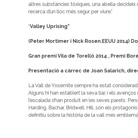
altres substàncies tòxiques, una abella decideix d
recerca d’un lloc més segur per viure.”
“
Valley Uprising”
(Peter Mortimer i Nick Rosen.EEUU 2014) D
Gran premi Vila de Torelló 2014 ,
Premi Bore
Presentació a càrrec de Joan Salarich, direc
La Vall de Yosemite sempre ha estat considerad
Alguns hi han establert la seva llar, i els avenç
l’escalada s’han produït en les seves parets. P
Harding, Bachar, Bridwell, Hill, són els protagon
definitiu sobre la història de la vall més emblemà