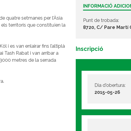
INFORMACIÓ ADICI
 de quatre setmanes per l’Àsia
Punt de trobada:
els territoris que constituïen la
8720, C/ Pare Martí 
öl i es van enlairar fins l’altiplà
Inscripció
ai Tash Rabat i van arribar a
 3000 metres de la serrada
a.
Dia d'obertura:
2015-05-26