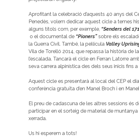
Aprofitant la celebració d’aquests 40 anys del C
Penedès, volem dedicar aquest cicle a temes histò
alguns títols com, per exemple,
“Senders del 171
o el documental de
“Pioners”
sobre els escalad
la Guerra Civil. També, la pel·lícula
Valley Uprisin
Vila de Torelló 2014, que repassa la història de
l’escalada. Tancarà el cicle en Ferran Latorre a
seva carrera alpinística des dels seus inicis fins 
Aquest cicle es presentarà al local del CEP el 
conferència gratuïta d’en Manel Broch i en Manel
El preu de cadascuna de les altres sessions és d
participar en el sorteig de material de muntanya 
xerrada.
Us hi esperem a tots!