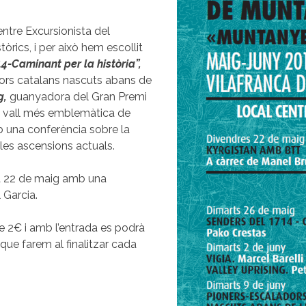
entre Excursionista del
rics, i per això hem escollit
4-Caminant per la història”,
ors catalans nascuts abans de
g,
guanyadora del Gran Premi
 la vall més emblemàtica de
mb una conferència sobre la
a les ascensions actuals.
dia 22 de maig amb una
 Garcia.
e 2€ i amb l’entrada es podrà
que farem al finalitzar cada