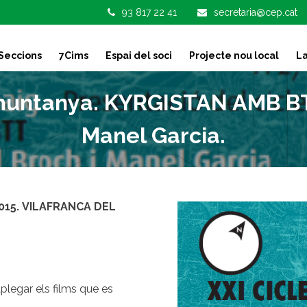
93 817 22 41
secretaria@cep.cat
Seccions
7Cims
Espai del soci
Projecte nou local
La
 muntanya. KYRGISTAN AMB BT
Manel Garcia.
015. VILAFRANCA DEL
aplegar els films que es