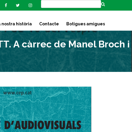
 nostra història
Contacte
Botigues amigues
T. A càrrec de Manel Broch i