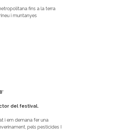
tropolitana fins a la terra
irineu i muntanyes
8′
tor del festival.
tat i em demana fer una
nverinament, pels pesticides I