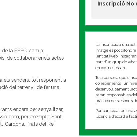
Inscripció No
La inscripció a una act
t de la FEEC, com a
imatge es pot difondre 
l’entitat.(web, Instagr
ís, de col·laborar enels actes
part d’un grup de whats
en cas necessari.
Tota persona que s’insc
 els senders, tot responent a
coneixements i un nivell
ció del terreny i de fer una
desenvolupament l’activi
seran responsables del
pràctica dels esports 
 trams encara per senyalitzar,
Per participar en una ac
ssió com, per exemple: Sant
llicencia d’acord a l’ac
l, Cardona, Prats del Rei,