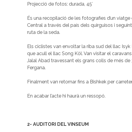
Projecció de fotos: durada, 45′
És una recopilació de les fotografies d’un viatge
Central a través del país dels quirguisos i seguint 
ruta de la seda.
Els ciclistes van envoltar la riba sud del llac Isyk K
que acull el llac Song Köl. Van visitar el caravans
Jalal Abad travessant els grans colls de més de
Fergana.
Finalment van retornar fins a Bishkek per carreter
En acabar l’acte hi haurà un ressopó.
2- AUDITORI DEL VINSEUM