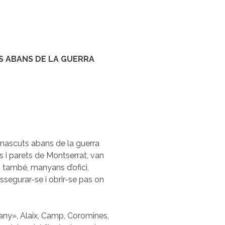
S ABANS DE LA GUERRA
s nascuts abans de la guerra
es i parets de Montserrat, van
 també, manyans d’ofici,
ssegurar-se i obrir-se pas on
any», Alaix, Camp, Coromines,