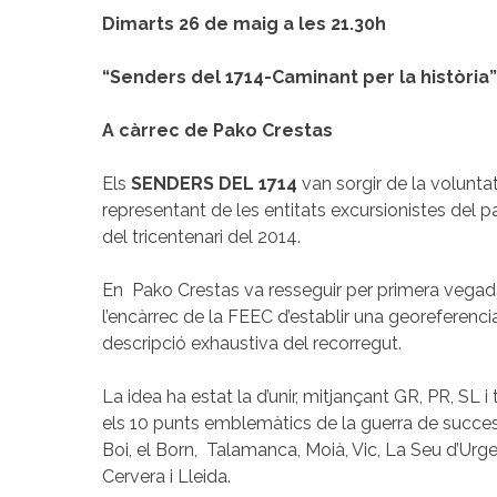
Dimarts 26 de maig a les 21.30h
“Senders del 1714-Caminant per la història”
A càrrec de Pako Crestas
Els
SENDERS DEL 1714
van sorgir de la volunta
representant de les entitats excursionistes del pa
del tricentenari del 2014.
En Pako Crestas va resseguir per primera vegada
l’encàrrec de la FEEC d’establir una georeferencia
descripció exhaustiva del recorregut.
La idea ha estat la d’unir, mitjançant GR, PR, SL i
els 10 punts emblemàtics de la guerra de succe
Boi, el Born, Talamanca, Moià, Vic, La Seu d’Urgel
Cervera i Lleida.