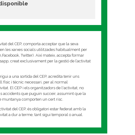
 disponible
ivitat del CEP, comporta acceptar que la seva
en les xarxes socials utilitzades habitualment per
am,Facebook, Twitter). Així mateix, accepta formar
app, creat exclusivament per la gestió de l’activitat
rigui a una sortida del CEP, acredita tenir uns
 físic i tècnic necessari, per al normal
tat. El CEP i els organitzadors de l'activitat, no
s accidents que puguin succeir, assumint que la
de muntanya comporten un cert risc.
tivitat del CEP, és obligatori estar federat amb la
tivitat a dur a terme, tant sigui temporal o anual.