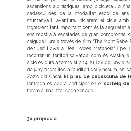
ascensions alpinístiques, amb bicicleta,… o fin
cadascú des de la modalitat escollida ens 
muntanya i l’aventura. Iniciarem el cicle am
ingredient tant important com és la seguretat a l
ens mostrarà escalades de gran compromís, c
caiguda lliure a través del film “The Mont Rebei 
d’en Jeff Lowe a “Jeff Lowe’s Metanoia”, i per
recórrer un territori salvatge, com és Alaska, a 
cicle es durà a terme el 7, 14, 21 i 28 de juny a 2/
de juny tindrà lloc a l’auditori del Vinseum, en c
Zazie del Casal.
El preu de cadascuna de l
l’entrada es podrà participar en el
sorteig de
farem al finalitzar cada xerrada.
3a projecció