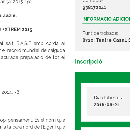
Contacte:
rança. 2015. 19’.
938172241
a Zazie.
INFORMACIÓ ADICI
m +XTREM 2015
Punt de trobada:
8720, Teatre Casal, 
al salt B.A.S.E amb corda al
 el rècord mundial de caiguda
 acurada preparació de tot el
Inscripció
2014. 78’.
Dia d'obertura:
2016-06-21
propi pensament. És el nom que
i a la cara nord de l’Eiger i que