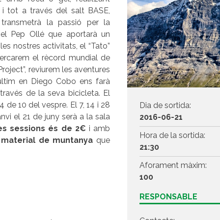
s i tot a través del salt BASE,
transmetrà la passió per la
b el Pep Ollé que aportarà un
es nostres activitats, el “Tato”
ercarem el rècord mundial de
Project”, reviurem les aventures
 últim en Diego Cobo ens farà
través de la seva bicicleta. El
4 de 10 del vespre. El 7, 14 i 28
Dia de sortida:
anvi el 21 de juny serà a la sala
2016-06-21
es sessions és de 2€
i amb
Hora de la sortida:
 material
de muntanya
que
21:30
Aforament màxim:
100
RESPONSABLE