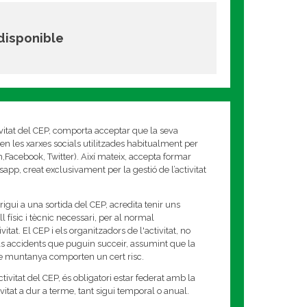
 disponible
ivitat del CEP, comporta acceptar que la seva
en les xarxes socials utilitzades habitualment per
am,Facebook, Twitter). Així mateix, accepta formar
app, creat exclusivament per la gestió de l’activitat
rigui a una sortida del CEP, acredita tenir uns
 físic i tècnic necessari, per al normal
tat. El CEP i els organitzadors de l'activitat, no
s accidents que puguin succeir, assumint que la
de muntanya comporten un cert risc.
tivitat del CEP, és obligatori estar federat amb la
tivitat a dur a terme, tant sigui temporal o anual.