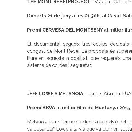
THE MONT REBEI PROJECT
– Vladimir Cellier. F
Dimarts 21 de juny a les 21.30h, al Casal. Sal
Premi CERVESA DEL MONTSENY al millor fil
El documental segueix tres equips dedicats 
congost de Mont Rebei. La proposta és superar
lliure en aquesta modalitat, que requereix una
sistema de cordes i seguretat.
JEFF LOWE’S METANOIA
– James Aikman. EUA. 
Premi BBVA al millor film de Muntanya 2015.
Metanoia és un terme que indica la revisió del 
va posar Jeff Lowe a la via que va obrir en solitar