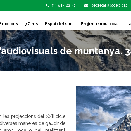
93 817 22 41
secretaria@cep.cat
Seccions
7Cims
Espai del soci
Projecte nou local
La
d’audiovisuals de muntanya. 3
les projeccions del XXII cicle
diverses maneres de gaudir de
t amb roca o gel, realitzant