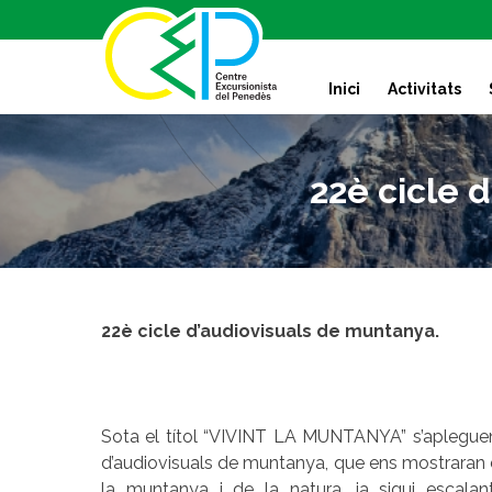
S
k
i
Inici
Activitats
p
t
o
c
22è cicle 
o
n
t
e
n
t
22è cicle d’audiovisuals de muntanya.
Sota el títol “VIVINT LA MUNTANYA” s’apleguen 
d’audiovisuals de muntanya, que ens mostraran 
la muntanya i de la natura, ja sigui escalan