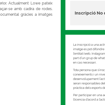
erior. Actualment Lowe pateix
laçar-se amb cadira de rodes.
Inscripció No
 documental gràcies a imatges
.
La inscripció a una act
imatge es pot difondre 
l’entitat.(web, Instagr
part d’un grup de whats
en cas necessari.
Tota persona que s’insc
coneixements i un nivell
desenvolupament l’activi
seran responsables del
pràctica dels esports 
Per participar en una ac
llicencia d’acord a l’ac