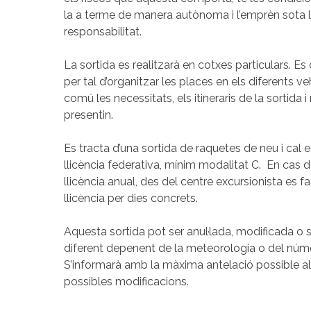
la a terme de manera autònoma i l’emprèn sota l
responsabilitat.
La sortida es realitzarà en cotxes particulars. 
per tal d’organitzar les places en els diferents v
comú les necessitats, els itineraris de la sortida 
presentin.
Es tracta d’una sortida de raquetes de neu i cal 
llicència federativa, mínim modalitat C. En cas de
llicència anual, des del centre excursionista es fac
llicència per dies concrets.
Aquesta sortida pot ser anul·lada, modificada o s
diferent depenent de la meteorologia o del núme
S’informarà amb la màxima antelació possible als
possibles modificacions.