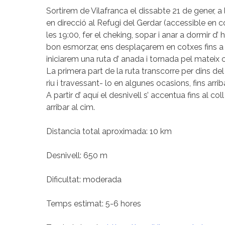
Sortirem de Vilafranca el dissabte 21 de gener, a 
en direcció al Refugi del Gerdar (accessible en co
les 19:00, fer el cheking, sopar i anar a dormir d’
bon esmorzar, ens desplaçarem en cotxes fins a 
iniciarem una ruta d’ anada i tornada pel mateix 
La primera part de la ruta transcorre per dins del
riu i travessant- lo en algunes ocasions, fins arrib
A partir d’ aquí el desnivell s’ accentua fins al c
arribar al cim.
Distancia total aproximada: 10 km
Desnivell: 650 m
Dificultat: moderada
Temps estimat: 5-6 hores