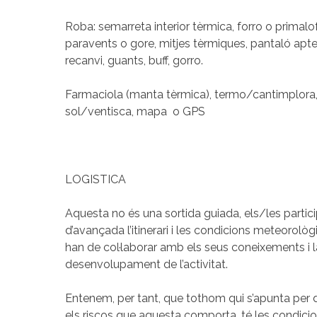
Roba: semarreta interior tèrmica, forro o primalo
paravents o gore, mitjes tèrmiques, pantaló apte 
recanvi, guants, buff, gorro.
Farmaciola (manta tèrmica), termo/cantimplora, f
sol/ventisca, mapa o GPS
LOGISTICA
Aquesta no és una sortida guiada, els/les partic
d’avançada l’itinerari i les condicions meteorolò
han de col·laborar amb els seus coneixements i l
desenvolupament de l’activitat.
Entenem, per tant, que tothom qui s’apunta per du
els riscos que aquesta comporta, té les condicion