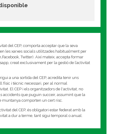
 disponible
ivitat del CEP, comporta acceptar que la seva
en les xarxes socials utilitzades habitualment per
am,Facebook, Twitter). Així mateix, accepta formar
app, creat exclusivament per la gestió de l’activitat
rigui a una sortida del CEP, acredita tenir uns
 físic i tècnic necessari, per al normal
tat. El CEP i els organitzadors de l'activitat, no
s accidents que puguin succeir, assumint que la
de muntanya comporten un cert risc.
tivitat del CEP, és obligatori estar federat amb la
tivitat a dur a terme, tant sigui temporal o anual.