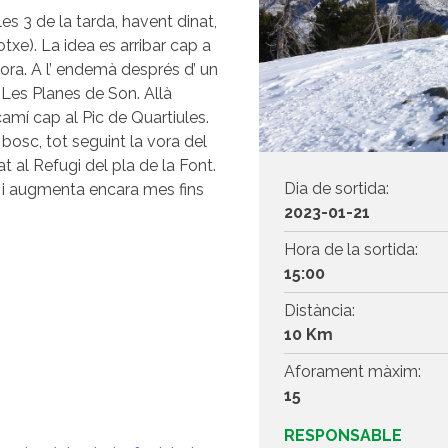
les 3 de la tarda, havent dinat,
txe). La idea es arribar cap a
 hora. A l’ endemà després d’ un
Les Planes de Son. Allà
camí cap al Pic de Quartiules.
 bosc, tot seguint la vora del
at al Refugi del pla de la Font.
Dia de sortida:
oll i augmenta encara mes fins
2023-01-21
Hora de la sortida:
15:00
Distància:
10 Km
Aforament màxim:
15
RESPONSABLE