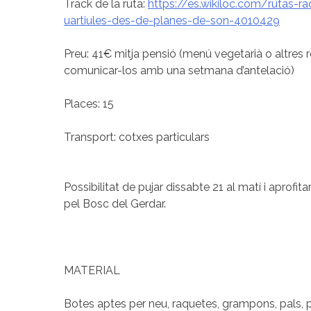
Track de la ruta:
https://es.wikiloc.com/rutas-r
uartiules-des-de-planes-de-son-4010429
Preu: 41€ mitja pensió (menú vegetarià o altres r
comunicar-los amb una setmana d’antelació)
Places: 15
Transport: cotxes particulars
Possibilitat de pujar dissabte 21 al matí i aprofita
pel Bosc del Gerdar.
MATERIAL
Botes aptes per neu, raquetes, grampons, pals, p