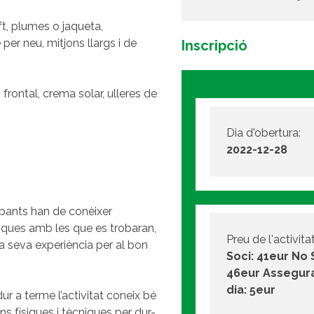
ft, plumes o jaqueta,
per neu, mitjons llargs i de
Inscripció
rontal, crema solar, ulleres de
Dia d'obertura:
2022-12-28
ipants han de conèixer
giques amb les que es trobaran,
Preu de l'activitat
a seva experiència per al bon
Soci: 41eur No 
46eur Assegur
dia: 5eur
r a terme l’activitat coneix bé
s físiques i tècniques per dur-