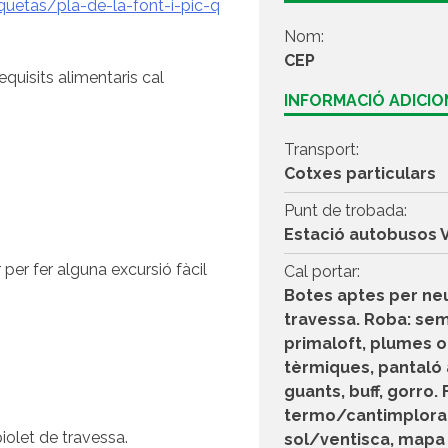
aquetas/pla-de-la-font-i-pic-q
Nom:
CEP
equisits alimentaris cal
INFORMACIÓ ADICI
Transport:
Cotxes particulars
Punt de trobada:
Estació autobusos V
r per fer alguna excursió fàcil
Cal portar:
Botes aptes per neu
travessa. Roba: sem
primaloft, plumes o
tèrmiques, pantaló a
guants, buff, gorro.
termo/cantimplora, 
iolet de travessa.
sol/ventisca, mapa