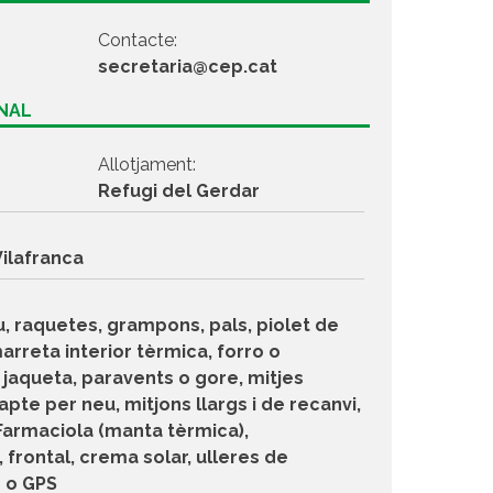
Contacte:
secretaria@cep.cat
ONAL
Allotjament:
Refugi del Gerdar
ilafranca
, raquetes, grampons, pals, piolet de
arreta interior tèrmica, forro o
 jaqueta, paravents o gore, mitjes
pte per neu, mitjons llargs i de recanvi,
 Farmaciola (manta tèrmica),
frontal, crema solar, ulleres de
 o GPS