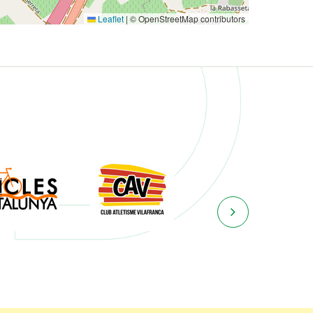
Leaflet
|
© OpenStreetMap contributors
