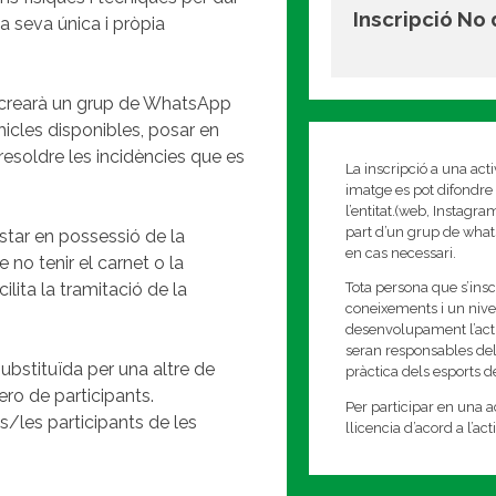
Inscripció No
a seva única i pròpia
Es crearà un grup de WhatsApp
ehicles disponibles, posar en
i resoldre les incidències que es
La inscripció a una act
imatge es pot difondre 
l’entitat.(web, Instagr
part d’un grup de whats
estar en possessió de la
en cas necessari.
 no tenir el carnet o la
ilita la tramitació de la
Tota persona que s’insc
coneixements i un nivell
desenvolupament l’activi
seran responsables del
ubstituïda per una altre de
pràctica dels esports 
ro de participants.
Per participar en una ac
/les participants de les
llicencia d’acord a l’ac