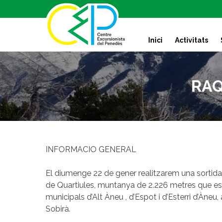
S
k
i
Inici
Activitats
p
t
o
c
RAQ
o
n
t
e
n
t
INFORMACIO GENERAL
El diumenge 22 de gener realitzarem una sortida
de Quartiules, muntanya de 2.226 metres que es
municipals d’Alt Àneu , d’Espot i d’Esterri d’Àneu,
Sobirà.