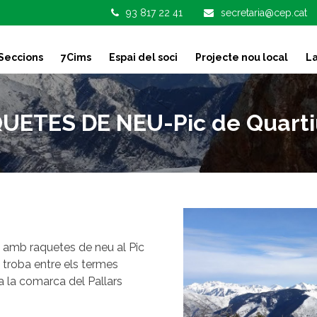
93 817 22 41
secretaria@cep.cat
Seccions
7Cims
Espai del soci
Projecte nou local
La
UETES DE NEU-Pic de Quarti
 amb raquetes de neu al Pic
 troba entre els termes
 a la comarca del Pallars