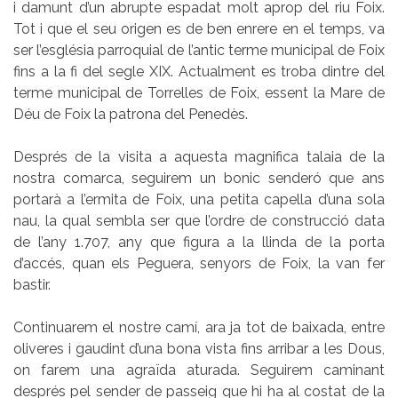
i damunt d’un abrupte espadat molt aprop del riu Foix.
Tot i que el seu origen es de ben enrere en el temps, va
ser l’església parroquial de l’antic terme municipal de Foix
fins a la fi del segle XIX. Actualment es troba dintre del
terme municipal de Torrelles de Foix, essent la Mare de
Déu de Foix la patrona del Penedès.
Després de la visita a aquesta magnifica talaia de la
nostra comarca, seguirem un bonic senderó que ans
portarà a l’ermita de Foix, una petita capella d’una sola
nau, la qual sembla ser que l’ordre de construcció data
de l’any 1.707, any que figura a la llinda de la porta
d’accés, quan els Peguera, senyors de Foix, la van fer
bastir.
Continuarem el nostre camí, ara ja tot de baixada, entre
oliveres i gaudint d’una bona vista fins arribar a les Dous,
on farem una agraïda aturada. Seguirem caminant
després pel sender de passeig que hi ha al costat de la