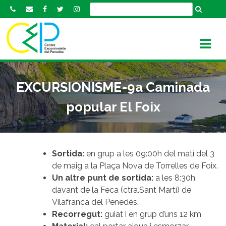
S
k
i
p
t
o
c
EXCURSIONISME-9a Caminada
o
n
popular El Foix
t
e
n
t
Sortida:
en grup a les 09:00h del matí del 3
de maig a la Plaça Nova de Torrelles de Foix.
Un altre punt de sortida:
a les 8:30h
davant de la Feca (ctra.Sant Martí) de
Vilafranca del Penedès.
Recorregut:
guiat i en grup d’uns 12 km