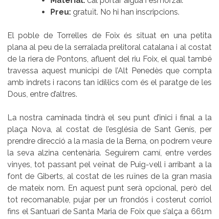
Material:
cal portar aigua i esmorzar.
Preu:
gratuït. No hi han inscripcions.
El poble de Torrelles de Foix és situat en una petita
plana al peu de la serralada prelitoral catalana i al costat
de la riera de Pontons, afluent del riu Foix, el qual també
travessa aquest municipi de l’Alt Penedès que compta
amb indrets i racons tan idíl·lics com és el paratge de les
Dous, entre d’altres.
La nostra caminada tindrà el seu punt d’inici i final a la
plaça Nova, al costat de l’església de Sant Genís, per
prendre direcció a la masia de la Berna, on podrem veure
la seva alzina centenària. Seguirem camí, entre verdes
vinyes, tot passant pel veïnat de Puig-vell i arribant a la
font de Giberts, al costat de les ruïnes de la gran masia
de mateix nom. En aquest punt serà opcional, però del
tot recomanable, pujar per un frondós i costerut corriol
fins el Santuari de Santa Maria de Foix que s’alça a 661m