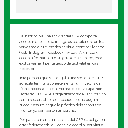
La inscripció a una activitat del CEP, comporta
acceptar que la seva imatge es pot difondre en les
xarxes socials utilitzades habitualment per l’entitat.
(web, Instagram,Facebook, Twitter). Així mateix,
accepta formar part d’un grup de whatsapp, creat
exclusivament per la gestió de l’activitat en cas
necessari.
Tota persona que s’inscrigui a una sortida del CEP,
acredita tenir uns coneixements i un nivell físic i
tècnic necessari, per al normal desenvolupament
l’activitat. El CEP i els organitzadors de l'activitat, no
seran responsables dels accidents que puguin
succeir, assumint que la pràctica dels esports de
muntanya comporten un cert risc.
Per participar en una activitat del CEP, és obligatori
estar federat amb la llicencia d’acord a l’activitat a