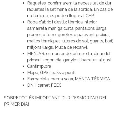
Raquetes: confirmarem la necessitat de dur
raquetes la setmana de la sortida. En cas de
no tenir-ne, es poden llogar al CEP.
Roba d’abric i d’estiu: tèrmica interior,
samarreta màniga curta, pantalons llargs,
plumes o forro, goretex o paravent gruixut,
malles tèrmiques, ulleres de sol, guants, buff,
mitjons llargs. Muda de recanvi.
MENJAR: esmorzar del primer dia, dinar del
primer i segon dia, ganyips i barretes al gust
Cantimplora
Mapa, GPS i traks a punt!
Farmaciola, crema solar, MANTA TÈRMICA
DNI i carnet FEEC
SOBRETOT ÉS IMPORTANT DUR L’ESMORZAR DEL
PRIMER DIA!