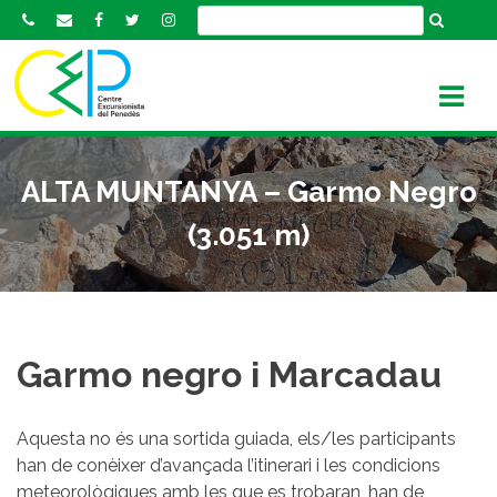
S
k
i
p
t
o
c
ALTA MUNTANYA – Garmo Negro
o
n
(3.051 m)
t
e
n
t
Garmo negro i Marcadau
Aquesta no és una sortida guiada, els/les participants
han de conèixer d’avançada l’itinerari i les condicions
meteorològiques amb les que es trobaran, han de