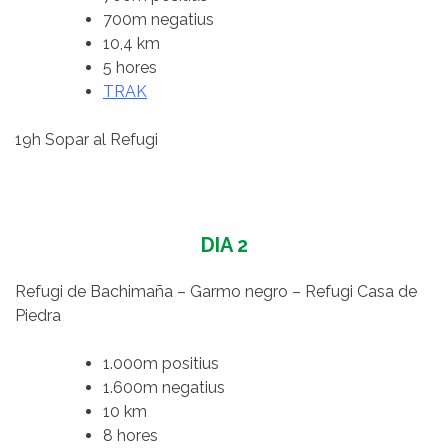
700m negatius
10,4 km
5 hores
TRAK
19h Sopar al Refugi
DIA 2
Refugi de Bachimaña – Garmo negro – Refugi Casa de
Piedra
1.000m positius
1.600m negatius
10 km
8 hores