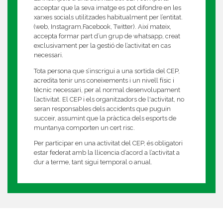
acceptar que la seva imatge es pot difondre en les
xarxes socials utilitzades habitualment per l’entitat.
(web, Instagram,Facebook, Twitter). Així mateix,
accepta formar part d’un grup de whatsapp, creat
exclusivament per la gestió de l’activitat en cas
necessari.
Tota persona que s’inscrigui a una sortida del CEP,
acredita tenir uns coneixements i un nivell físic i
tècnic necessari, per al normal desenvolupament
l’activitat. El CEP i els organitzadors de l'activitat, no
seran responsables dels accidents que puguin
succeir, assumint que la pràctica dels esports de
muntanya comporten un cert risc.
Per participar en una activitat del CEP, és obligatori
estar federat amb la llicencia d’acord a l’activitat a
dur a terme, tant sigui temporal o anual.