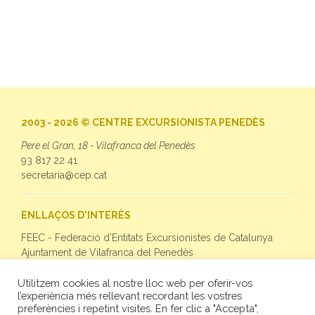
2003 - 2026 © CENTRE EXCURSIONISTA PENEDÈS
Pere el Gran, 18 - Vilafranca del Penedès
93 817 22 41
secretaria@cep.cat
ENLLAÇOS D'INTERÈS
FEEC - Federació d'Entitats Excursionistes de Catalunya
Ajuntament de Vilafranca del Penedès
Utilitzem cookies al nostre lloc web per oferir-vos
SEGUEIX-NOS
l’experiència més rellevant recordant les vostres
preferències i repetint visites. En fer clic a "Accepta",