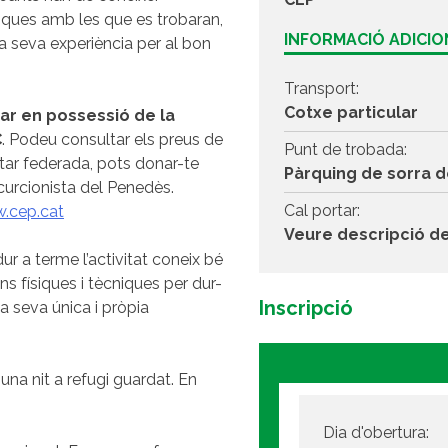
giques amb les que es trobaran,
INFORMACIÓ ADICI
a seva experiència per al bon
Transport:
Cotxe particular
tar en possessió de la
C
. Podeu consultar els preus de
Punt de trobada:
star federada, pots donar-te
Pàrquing de sorra d
xcurcionista del Penedès.
Cal portar:
.cep.cat
Veure descripció de
r a terme l’activitat coneix bé
s físiques i tècniques per dur-
Inscripció
a seva única i pròpia
una nit a refugi guardat. En
Dia d'obertura: