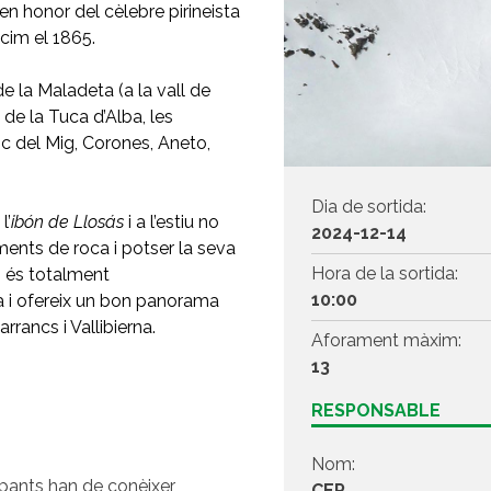
n honor del cèlebre pirineista
 cim el 1865.
 de la Maladeta (a la vall de
de la Tuca d’Alba, les
c del Mig, Corones, Aneto,
Dia de sortida:
l’
ibón de Llosás
i a l’estiu no
2024-12-14
ments de roca i potser la seva
Hora de la sortida:
) és totalment
10:00
la i ofereix un bon panorama
rrancs i Vallibierna.
Aforament màxim:
13
RESPONSABLE
Nom:
ipants han de conèixer
CEP