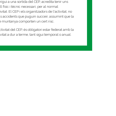
rigui a una sortida del CEP, acredita tenir uns
 físic i tècnic necessari, per al normal
tat. El CEP i els organitzadors de l'activitat, no
s accidents que puguin succeir, assumint que la
de muntanya comporten un cert risc.
tivitat del CEP, és obligatori estar federat amb la
tivitat a dur a terme, tant sigui temporal o anual.