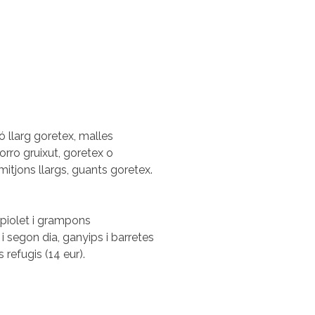
 llarg goretex, malles
orro gruixut, goretex o
 mitjons llargs, guants goretex.
 piolet i grampons
i segon dia, ganyips i barretes
s refugis (14 eur).