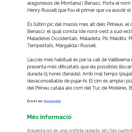
aragonesos de Montanui i Benasc. Porta el nom e
Henry Russell que fou el primer que va assolir el
És l’últim pic del massís més alt dels Pirineus, el
Benasc), el qual consta (de nord-oest a sud-est) 
Maladetes Occidentals, Maladeta, Pic Maldito, Pi
Tempestats, Margalida i Russell.
L’accés més habitual és per la vall de Vallibierna i 
presenta més dificultats que els possibles llisca
durada (5 hores d’anada). Amb mal temps (pluja
desaconsellable de pujar-hi. El cim és ample i p
del Pirineu català així com del Tuc de Molières, Ba
Extret de
Viquipèdia
Més informació
Aquesta no és una sortida guiada, els/les partic