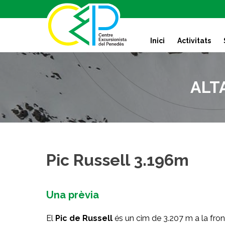
S
k
i
Inici
Activitats
p
t
o
c
ALTA
o
n
t
e
n
t
Pic Russell 3.196m
Una prèvia
El
Pic de Russell
és un cim de 3.207 m a la fron