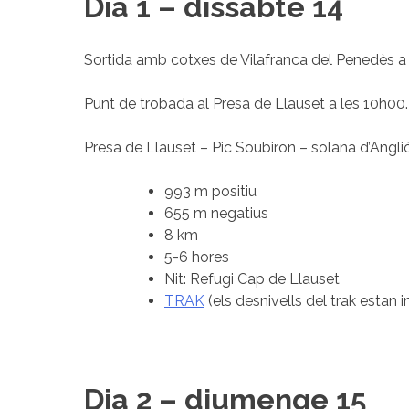
Dia 1 – dissabte 14
Sortida amb cotxes de Vilafranca del Penedès a
Punt de trobada al Presa de Llauset a les 10h00.
Presa de Llauset – Pic Soubiron – solana d’Angli
993 m positiu
655 m negatius
8 km
5-6 hores
Nit: Refugi Cap de Llauset
TRAK
(els desnivells del trak estan in
Dia 2 – diumenge 15