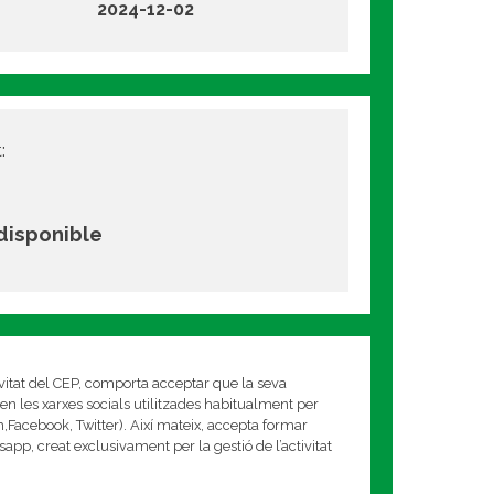
2024-12-02
:
 disponible
ivitat del CEP, comporta acceptar que la seva
en les xarxes socials utilitzades habitualment per
am,Facebook, Twitter). Així mateix, accepta formar
app, creat exclusivament per la gestió de l’activitat