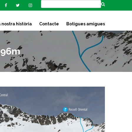
 nostra història
Contacte
Botigues amigues
.196m