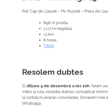
Ref. Cap de Llauset – Pic Russell – Presa de Lla
898 m positiu
1.117 m negatius
13 km
8 hores
TRAK
Resolem dubtes
El
dilluns 9 de desembre a les 20h
farem una
millor la ruta, resoldre dubtes i actualitzar infor
la sortida hi estaran convidades. Donarem més i
Whatsapp.