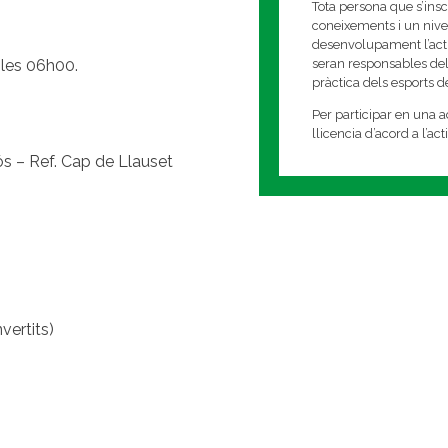
Tota persona que s’insc
coneixements i un nivell
desenvolupament l’activi
 les 06h00.
seran responsables del
pràctica dels esports 
Per participar en una ac
llicencia d’acord a l’ac
ós – Ref. Cap de Llauset
vertits)