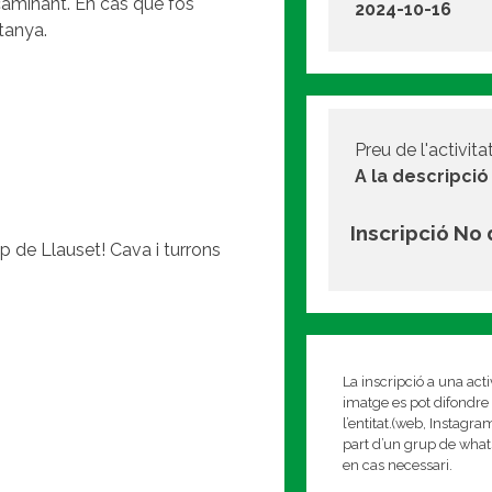
caminant. En cas que fos
2024-10-16
ntanya.
Preu de l'activitat
A la descripció
Inscripció No
p de Llauset! Cava i turrons
La inscripció a una act
imatge es pot difondre 
l’entitat.(web, Instagr
part d’un grup de whats
en cas necessari.