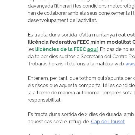
d’avançada l’itinerari i les condicions meteorolò
han de col·laborar amb els seus coneixements i l
desenvolupament de l’activitat.
Es tracta d’una sortida d’alta muntanya i
cal es
llicència federativa FEEC mínim modalitat 
les
llicències de la FEEC
aquí
. En cas de no e
d’alta per dies sueltos a Secretaria del Centre E
Trobaràs horaris i telèfons a la mateixa web
www
Entenem, per tant, que tothom qui s’apunta per du
els riscos que aquesta comporta, té les condicion
la a terme de manera autònoma i l’emprèn sota l
responsabilitat.
Es tracta d’una sortida de 2 dies de durada, amb 
aquest cas serà el refugi del
Cap de Llauset
.