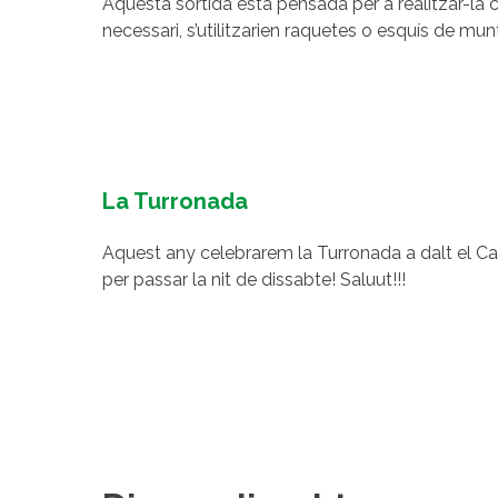
Aquesta sortida està pensada per a realitzar-la 
necessari, s’utilitzarien raquetes o esquís de mu
La Turronada
Aquest any celebrarem la Turronada a dalt el Ca
per passar la nit de dissabte! Saluut!!!