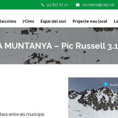
93 817 22 41
secretaria@cep.cat
Seccions
7Cims
Espai del soci
Projecte nou local
La
 MUNTANYA – Pic Russell 3
tera entre els municipis