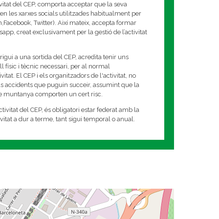
ivitat del CEP, comporta acceptar que la seva
en les xarxes socials utilitzades habitualment per
am,Facebook, Twitter). Així mateix, accepta formar
app, creat exclusivament per la gestió de l’activitat
rigui a una sortida del CEP, acredita tenir uns
 físic i tècnic necessari, per al normal
tat. El CEP i els organitzadors de l'activitat, no
s accidents que puguin succeir, assumint que la
de muntanya comporten un cert risc.
tivitat del CEP, és obligatori estar federat amb la
tivitat a dur a terme, tant sigui temporal o anual.