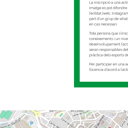
La inscripció a una act
imatge es pot difondre 
l’entitat.(web, Instagr
part d’un grup de whats
en cas necessari.
Tota persona que s’insc
coneixements i un nivell
desenvolupament l’activi
seran responsables del
pràctica dels esports 
Per participar en una ac
llicencia d’acord a l’ac