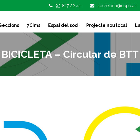
93 817 22 41
secretaria@cep.cat
Seccions
7Cims
Espai del soci
Projecte nou local
La
BICICLETA – Circular de BTT