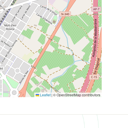
Leaflet
|
© OpenStreetMap contributors