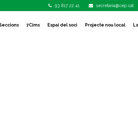
93 817 22 41
secretaria@cep.cat
Seccions
7Cims
Espai del soci
Projecte nou local
La