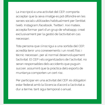
La inscripció a una activitat del CEP, comporta
acceptar que la seva imatge es pot difondre en les
xarxes socials utilitzades habitualment per l’entitat.
(web, Instagram,Facebook, Twitter). Així mateix,
accepta formar part d’un grup de whatsapp, creat
exclusivament per la gestió de l’activitat en cas
necessari.
Tota persona que s’inscrigui a una sortida del CEP,
acredita tenir uns coneixements i un nivell físic i
tècnic necessari, per al normal desenvolupament
l’activitat. El CEP i els organitzadors de l'activitat, no
seran responsables dels accidents que puguin
succeir, assumint que la pràctica dels esports de
muntanya comporten un cert risc.
Per participar en una activitat del CEP, és obligatori
estar federat amb la llicencia d’acord a l’activitat a
dur a terme, tant sigui temporal o anual.