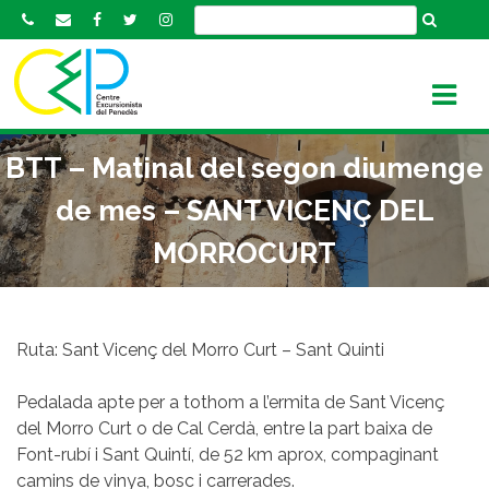
S
k
i
p
t
o
BTT – Matinal del segon diumenge
c
o
de mes – SANT VICENÇ DEL
n
MORROCURT
t
e
n
t
Ruta: Sant Vicenç del Morro Curt – Sant Quinti
Pedalada apte per a tothom a l’ermita de Sant Vicenç
del Morro Curt o de Cal Cerdà, entre la part baixa de
Font-rubí i Sant Quintí, de 52 km aprox, compaginant
camins de vinya, bosc i carrerades.