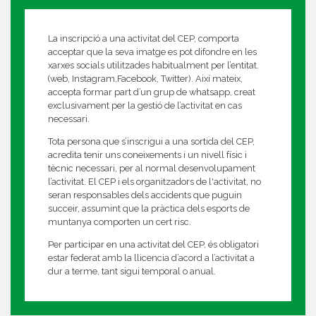
La inscripció a una activitat del CEP, comporta
acceptar que la seva imatge es pot difondre en les
xarxes socials utilitzades habitualment per l’entitat.
(web, Instagram,Facebook, Twitter). Així mateix,
accepta formar part d’un grup de whatsapp, creat
exclusivament per la gestió de l’activitat en cas
necessari.
Tota persona que s’inscrigui a una sortida del CEP,
acredita tenir uns coneixements i un nivell físic i
tècnic necessari, per al normal desenvolupament
l’activitat. El CEP i els organitzadors de l'activitat, no
seran responsables dels accidents que puguin
succeir, assumint que la pràctica dels esports de
muntanya comporten un cert risc.
Per participar en una activitat del CEP, és obligatori
estar federat amb la llicencia d’acord a l’activitat a
dur a terme, tant sigui temporal o anual.