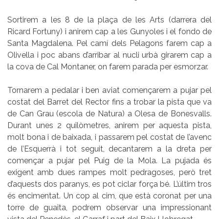
Sortirem a les 8 de la plaça de les Arts (darrera del
Ricard Fortuny) i anirem cap a les Gunyoles i el fondo de
Santa Magdalena. Pel camí dels Pelagons farem cap a
Olivella i poc abans d’arribar al nucli urbà girarem cap a
la cova de Cal Montaner, on farem parada per esmorzar.
Tornarem a pedalar i ben aviat començarem a pujar pel
costat del Barret del Rector fins a trobar la pista que va
de Can Grau (escola de Natura) a Olesa de Bonesvalls.
Durant unes 2 quilòmetres, anirem per aquesta pista,
molt bona i de baixada, i passarem pel costat de l’avenc
de l’Esquerrà i tot seguit, decantarem a la dreta per
començar a pujar pel Puig de la Mola. La pujada és
exigent amb dues rampes molt pedragoses, però tret
d’aquests dos paranys, es pot ciclar força bé. L’últim tros
és encimentat. Un cop al cim, que està coronat per una
torre de guaita, podrem observar una impressionant