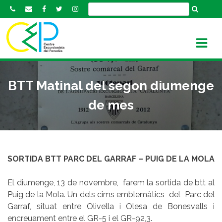
S
k
i
p
t
o
c
BTT Matinal del segon diumenge
o
n
de mes
t
e
n
t
SORTIDA BTT PARC DEL GARRAF – PUIG DE LA MOLA
El diumenge, 13 de novembre, farem la sortida de btt al
Puig de la Mola. Un dels cims emblemàtics del Parc del
Garraf, situat entre Olivella i Olesa de Bonesvalls i
encreuament entre el GR-5 i el GR-92,3.