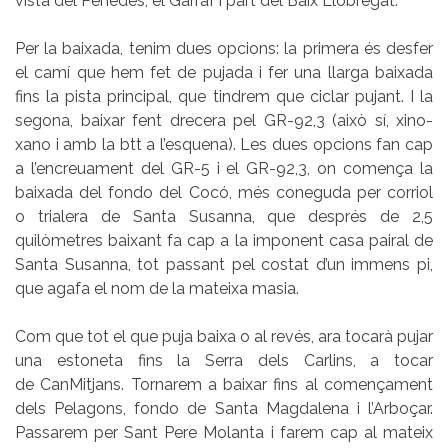
vista del Penedès, el Garraf i part del Baix Llobregat.
Per la baixada, tenim dues opcions: la primera és desfer
el camí que hem fet de pujada i fer una llarga baixada
fins la pista principal, que tindrem que ciclar pujant. I la
segona, baixar fent drecera pel GR-92,3 (això sí, xino-
xano i amb la btt a l’esquena). Les dues opcions fan cap
a l’encreuament del GR-5 i el GR-92,3, on comença la
baixada del fondo del Cocó, més coneguda per corriol
o trialera de Santa Susanna, que després de 2,5
quilòmetres baixant fa cap a la imponent casa pairal de
Santa Susanna, tot passant pel costat d’un immens pi,
que agafa el nom de la mateixa masia.
Com que tot el que puja baixa o al revés, ara tocarà pujar
una estoneta fins la Serra dels Carlins, a tocar
de CanMitjans. Tornarem a baixar fins al començament
dels Pelagons, fondo de Santa Magdalena i l’Arboçar.
Passarem per Sant Pere Molanta i farem cap al mateix