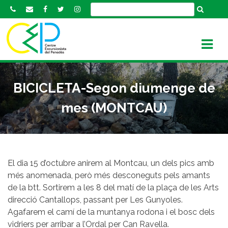
S
k
i
p
t
o
c
BICICLETA-Segon diumenge de
o
n
mes (MONTCAU)
t
e
n
t
El dia 15 d’octubre anirem al Montcau, un dels pics amb
més anomenada, però més desconeguts pels amants
de la btt. Sortirem a les 8 del matí de la plaça de les Arts
direcció Cantallops, passant per Les Gunyoles.
Agafarem el camí de la muntanya rodona i el bosc dels
vidriers per arribar a l’Ordal per Can Ravella.