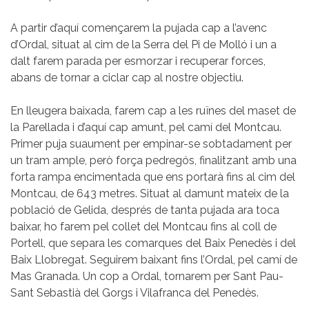
A partir d’aquí començarem la pujada cap a l’avenc
d’Ordal, situat al cim de la Serra del Pi de Molló i un a
dalt farem parada per esmorzar i recuperar forces,
abans de tornar a ciclar cap al nostre objectiu.
En lleugera baixada, farem cap a les ruïnes del maset de
la Parellada i d’aquí cap amunt, pel camí del Montcau.
Primer puja suaument per empinar-se sobtadament per
un tram ample, però força pedregós, finalitzant amb una
forta rampa encimentada que ens portarà fins al cim del
Montcau, de 643 metres. Situat al damunt mateix de la
població de Gelida, després de tanta pujada ara toca
baixar, ho farem pel collet del Montcau fins al coll de
Portell, que separa les comarques del Baix Penedès i del
Baix Llobregat. Seguirem baixant fins l’Ordal, pel camí de
Mas Granada. Un cop a Ordal, tornarem per Sant Pau-
Sant Sebastià del Gorgs i Vilafranca del Penedès.