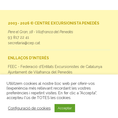
2003 - 2026 © CENTRE EXCURSIONISTA PENEDÈS
Pere el Gran, 18 - Vilafranca del Penedès
93 817 22 41
secretaria@cep.cat
ENLLAÇOS D'INTERÈS
FEEC - Federació d'Entitats Excursionistes de Catalunya
Ajuntament de Vilafranca del Penedès
Utilitzem cookies al nostre lloc web per oferir-vos
SEGUEIX-NOS
l’experiència més rellevant recordant les vostres
preferències i repetint visites. En fer clic a "Accepta",
Facebook
accepteu l'ús de TOTES les cookies.
Twitter
Instagram
Configuració de cookies
Acceptar