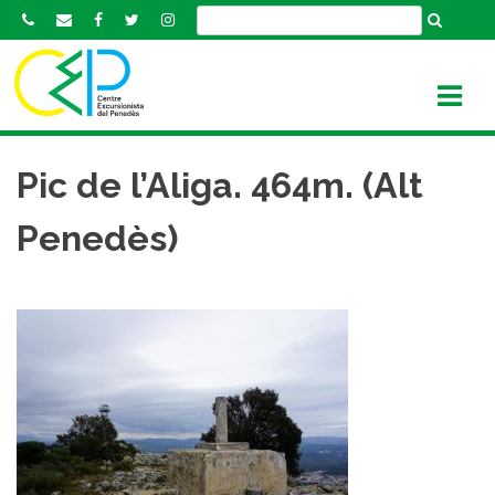
S
k
i
p
t
o
c
Pic de l’Aliga. 464m. (Alt
o
n
Penedès)
t
e
n
t