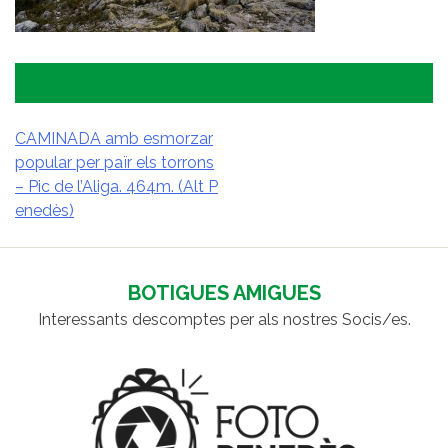
CAMINADA amb esmorzar
popular per païr els torrons
NAVEGACIÓ
– Pic de l’Aliga. 464m. (Alt P
D'ENTRADES
enedès)
BOTIGUES AMIGUES
Interessants descomptes per als nostres Socis/es.