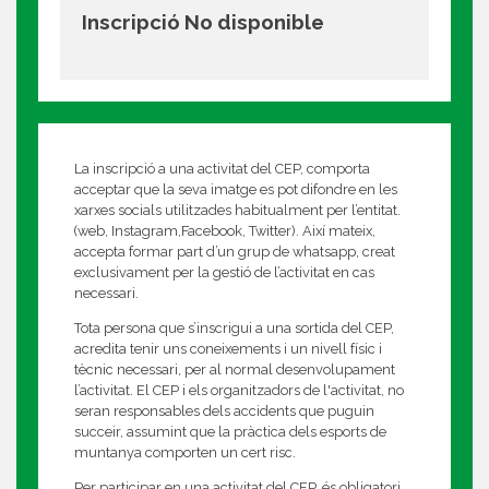
Inscripció No disponible
La inscripció a una activitat del CEP, comporta
acceptar que la seva imatge es pot difondre en les
xarxes socials utilitzades habitualment per l’entitat.
(web, Instagram,Facebook, Twitter). Així mateix,
accepta formar part d’un grup de whatsapp, creat
exclusivament per la gestió de l’activitat en cas
necessari.
Tota persona que s’inscrigui a una sortida del CEP,
acredita tenir uns coneixements i un nivell físic i
tècnic necessari, per al normal desenvolupament
l’activitat. El CEP i els organitzadors de l'activitat, no
seran responsables dels accidents que puguin
succeir, assumint que la pràctica dels esports de
muntanya comporten un cert risc.
Per participar en una activitat del CEP, és obligatori