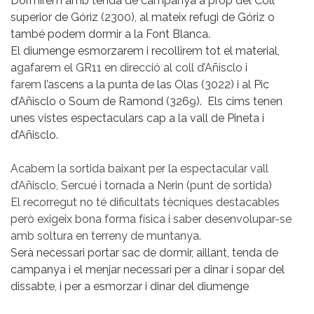
Dormirem amb tenda de campanya a prop del Coll
superior de Góriz (2300), al mateix refugi de Góriz o
també podem dormir a la Font Blanca.
El diumenge esmorzarem i recollirem tot el material,
a
gafarem el GR11 en direcció al coll d’Añisclo i
farem
l’ascens a la punta de las Olas (3022) i al Pic
d’Añisclo o Soum de Ramond (3269). Els cims tenen
unes
vistes espectaculars cap a la vall de Pineta i
d’Añisclo.
Acabem la sortida baixant per la espectacular vall
d’Añisclo, Sercué i tornada a Nerin (punt de sortida)
El recorregut no té dificultats tècniques destacables
però exigeix bona forma física i saber desenvolupar-se
amb soltura en terreny de muntanya.
Serà necessari portar sac de dormir, aillant, tenda de
campanya i el menjar necessari per a dinar i sopar del
dissabte, i per a esmorzar i dinar del diumenge