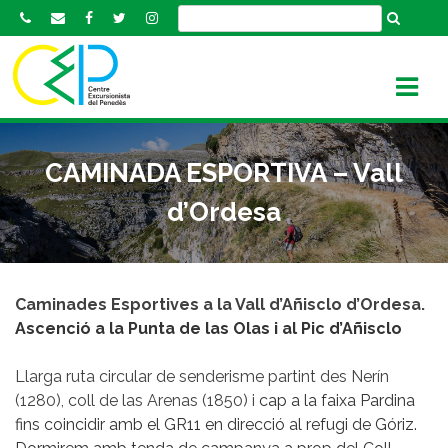
S
k
i
p
t
o
c
CAMINADA ESPORTIVA – Vall
o
n
d’Ordesa
t
e
n
t
Caminades Esportives a la Vall d’Añisclo d’Ordesa.
Ascenció a la Punta de las Olas i al Pic d’Añisclo
Llarga ruta circular de senderisme partint des Nerín
(1280), coll de las Arenas (1850) i
cap a la faixa Pardina
fins coincidir amb el GR11 en direcció al refugi de Góriz.