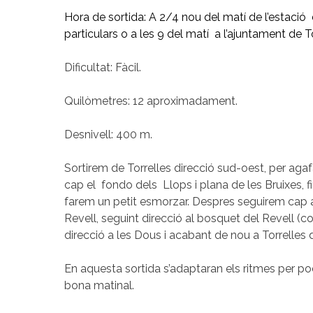
Hora de sortida: A 2/4 nou del matí de l’estaci
particulars o a les 9 del matí a l’ajuntament de To
Dificultat: Fàcil.
Quilòmetres: 12 aproximadament.
Desnivell: 400 m.
Sortirem de Torrelles direcció sud-oest, per agaf
cap el fondo dels Llops i plana de les Bruixes, f
farem un petit esmorzar. Despres seguirem cap al
Revell, seguint direcció al bosquet del Revell (co
direcció a les Dous i acabant de nou a Torrelles 
En aquesta sortida s’adaptaran els ritmes per pod
bona matinal.