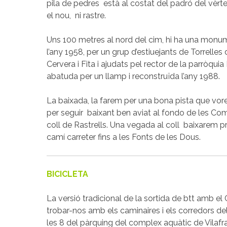
pila de pedres està al costat del padró del vèrtex
el nou, ni rastre.
Uns 100 metres al nord del cim, hi ha una monume
l’any 1958, per un grup d’estiuejants de Torrelles
Cervera i Fita i ajudats pel rector de la parròqui
abatuda per un llamp i reconstruïda l’any 1988.
La baixada, la farem per una bona pista que vore
per seguir baixant ben aviat al fondo de les Com
coll de Rastrells. Una vegada al coll baixarem p
camí carreter fins a les Fonts de les Dous.
BICICLETA
La versió tradicional de la sortida de btt amb el 
trobar-nos amb els caminaires i els corredors de
les 8 del pàrquing del complex aquàtic de Vilaf