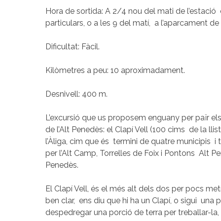
Hora de sortida: A 2/4 nou del mati de l’estaci
particulars, o a les 9 del matí, a l’aparcament de 
Dificultat: Fàcil.
Kilòmetres a peu: 10 aproximadament.
Desnivell: 400 m.
L’excursió que us proposem enguany per païr els 
de l’Alt Penedès: el Clapí Vell (100 cims de la llis
l’Àliga, cim que és termini de quatre municipis
per l’Alt Camp, Torrelles de Foix i Pontons Alt 
Penedès.
El Clapí Vell, és el més alt dels dos per pocs met
ben clar, ens diu que hi ha un Clapí, o sigui una 
despedregar una porció de terra per treballar-la, 