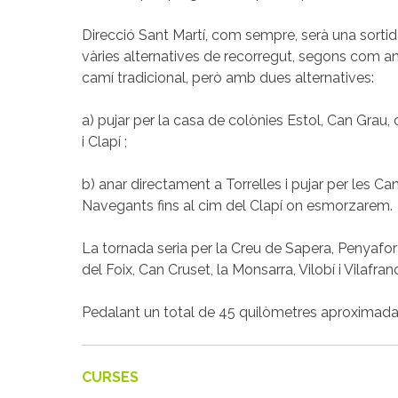
Direcció Sant Martí, com sempre, serà una sorti
vàries alternatives de recorregut, segons com 
camí tradicional, però amb dues alternatives:
a) pujar per la casa de colònies Estol, Can Grau
i Clapí ;
b) anar directament a Torrelles i pujar per les Can
Navegants fins al cim del Clapí on esmorzarem.
La tornada seria per la Creu de Sapera, Penyafort
del Foix, Can Cruset, la Monsarra, Vilobí i Vilafran
Pedalant un total de 45 quilòmetres aproximad
CURSES