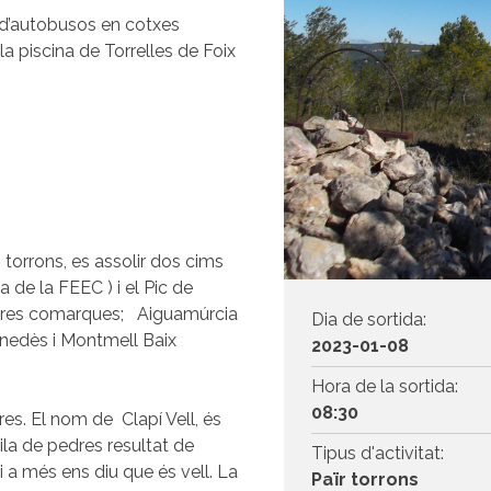
ó d’autobusos en cotxes
la piscina de Torrelles de Foix
torrons, es assolir dos cims
ta de la FEEC ) i el Pic de
 i tres comarques; Aiguamúrcia
Dia de sortida:
Penedès i Montmell Baix
2023-01-08
Hora de la sortida:
08:30
res. El nom de Clapí Vell, és
pila de pedres resultat de
Tipus d'activitat:
i a més ens diu que és vell. La
Païr torrons