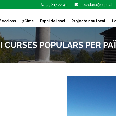
93 817 22 41
secretaria@cep.cat
Seccions
7Cims
Espai del soci
Projecte nou local
La
I CURSES POPULARS PER PAÏ