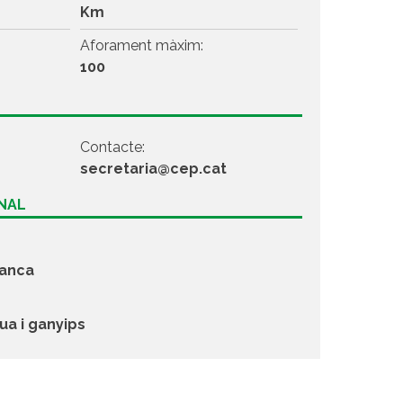
Km
Aforament màxim:
s
100
Contacte:
secretaria@cep.cat
ONAL
ranca
ua i ganyips