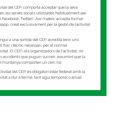
ivitat del CEP, comporta acceptar que la seva
en les xarxes socials utilitzades habitualment per
am,Facebook, Twitter). Així mateix, accepta formar
app, creat exclusivament per la gestió de l’activitat
rigui a una sortida del CEP, acredita tenir uns
 físic i tècnic necessari, per al normal
tat. El CEP i els organitzadors de l'activitat, no
s accidents que puguin succeir, assumint que la
de muntanya comporten un cert risc.
tivitat del CEP, és obligatori estar federat amb la
tivitat a dur a terme, tant sigui temporal o anual.