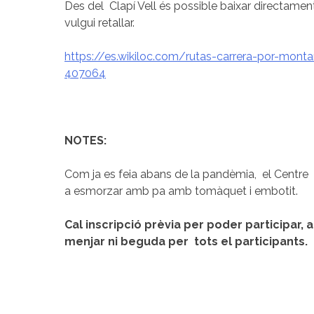
Des del Clapí Vell és possible baixar directament
vulgui retallar.
https://es.wikiloc.com/rutas-carrera-por-mont
407064
NOTES:
Com ja es feia abans de la pandèmia, el Centre 
a esmorzar amb pa amb tomàquet i embotit.
Cal inscripció prèvia per poder participar, a 
menjar ni beguda per tots el participants.