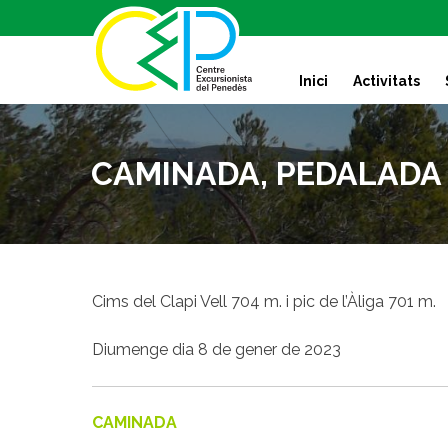
S
k
i
Inici
Activitats
p
t
o
c
CAMINADA, PEDALADA 
o
n
t
e
n
t
Cims del Clapi Vell 704 m. i pic de l’Àliga 701 m.
Diumenge dia 8 de gener de 2023
CAMINADA