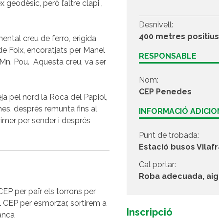
 geodèsic, però l’altre clapi ,
Desnivell:
400 metres positiu
ntal creu de ferro, erigida
 de Foix, encoratjats per Manel
RESPONSABLE
a Mn. Pou. Aquesta creu, va ser
Nom:
CEP Penedes
ja pel nord la Roca del Papiol,
es, després remunta fins al
INFORMACIÓ ADICI
rimer per sender i després
Punt de trobada:
Estació busos Vilaf
Cal portar:
Roba adecuada, aig
CEP per païr els torrons per
l CEP per esmorzar, sortirem a
Inscripció
ranca