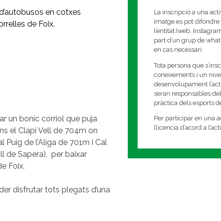
ó d’autobusos en cotxes
La inscripció a una act
imatge es pot difondre 
rrelles de Foix.
l’entitat.(web, Instagr
part d’un grup de whats
en cas necessari.
Tota persona que s’insc
coneixements i un nivell
desenvolupament l’activi
seran responsables del
pràctica dels esports 
ar un bonic corriol que puja
Per participar en una ac
llicencia d’acord a l’ac
ins el Clapi Vell de 704m on
 Puig de l’Aliga de 701m i Cal
ll de Sapera), per baixar
de Foix.
er disfrutar tots plegats d’una