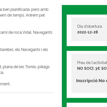
da ben planificada, però amb
anem de temps. Anirem pel
Dia d'obertura:
2022-12-28
, camí de roca Vidal, Navegants
tarelles, els Navegants i els
Preu de l'activitat
, plana de les Torres, pèlags
NO SOCI: 3€ SO
ca.
Inscripció No
ament.