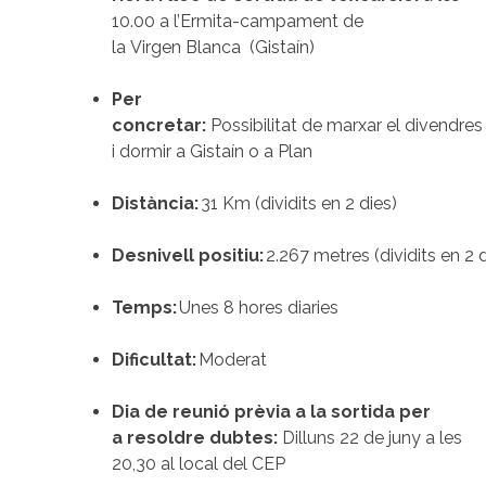
10.00 a l’Ermita-campament de
la Virgen Blanca (Gistaín)
Per
concretar:
Possibilitat de marxar el divendres
i dormir a Gistaín o a Plan
Distància:
31 Km (dividits en 2 dies)
Desnivell positiu:
2.267 metres (dividits en 2 
Temps:
Unes 8 hores diaries
Dificultat:
Moderat
Dia de reunió prèvia a la sortida per
a resoldre dubtes:
Dilluns 22 de juny a les
20,30 al local del CEP