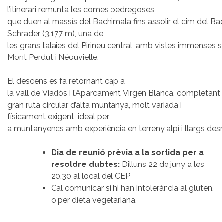
l’itinerari remunta les comes pedregoses
que duen al massís del Bachimala fins assolir el cim del B
Schrader (3.177 m), una de
les grans talaies del Pirineu central, amb vistes immenses 
Mont Perdut i Néouvielle.
El descens es fa retornant cap a
la vall de Viadós i l’Aparcament Virgen Blanca, completant
gran ruta circular d’alta muntanya, molt variada i
físicament exigent, ideal per
a muntanyencs amb experiència en terreny alpí i llargs desn
Dia de reunió prèvia a la sortida per a
resoldre dubtes:
Dilluns 22 de juny a les
20,30 al local del CEP
Cal comunicar si hi han intolerància al gluten,
o per dieta vegetariana.