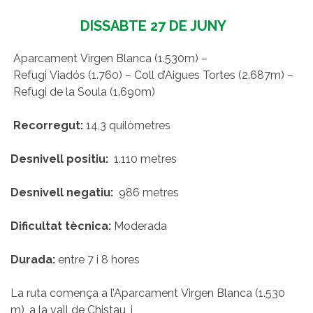
DISSABTE 27 DE JUNY
Aparcament Virgen Blanca (1.530m) –
Refugi Viadós (1.760) – Coll d’Aigues Tortes (2.687m) –
Refugi de la Soula (1.690m)
Recorregut:
14,3 quilòmetres
Desnivell positiu:
1.110 metres
Desnivell negatiu:
986 metres
Dificultat tècnica:
Moderada
Durada:
entre 7 i 8 hores
La ruta comença a l’Aparcament Virgen Blanca (1.530
m), a la vall de Chistau, i