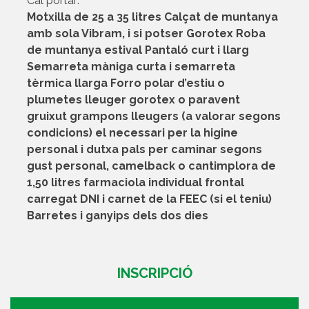
Cal portar:
Motxilla de 25 a 35 litres Calçat de muntanya
amb sola Vibram, i si potser Gorotex Roba
de muntanya estival Pantaló curt i llarg
Semarreta màniga curta i semarreta
tèrmica llarga Forro polar d’estiu o
plumetes lleuger gorotex o paravent
gruixut grampons lleugers (a valorar segons
condicions) el necessari per la higine
personal i dutxa pals per caminar segons
gust personal, camelback o cantimplora de
1,50 litres farmaciola individual frontal
carregat DNI i carnet de la FEEC (si el teniu)
Barretes i ganyips dels dos dies
INSCRIPCIÓ