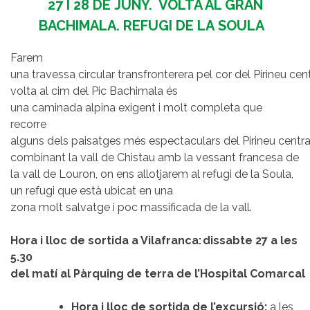
27 I 28 DE JUNY. VOLTA AL GRAN
BACHIMALA. REFUGI DE LA SOULA
Farem
una travessa circular transfronterera pel cor del Pirineu cent
volta al cim del Pic Bachimala és
una caminada alpina exigent i molt completa que
recorre
alguns dels paisatges més espectaculars del Pirineu centra
combinant la vall de Chistau amb la vessant francesa de
la vall de Louron, on ens allotjarem al refugi de la Soula,
un refugi que està ubicat en una
zona molt salvatge i poc massificada de la vall.
Hora i lloc de sortida a Vilafranca: dissabte 27 a les
5.30
del matí al Pàrquing de terra de l’Hospital Comarcal
Hora i lloc de sortida de l’excursió:
a les