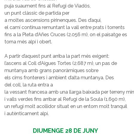
puja suaument fins al Refugi de Viadós,
un punt clàssic de partida per
a moltes ascensions pirinenques. Des d’aquí,
el camí continua remuntant la vall entre prats i torrents
fins a la Pleta d’Añes Cruces (2.056 m), on el paisatge es
torna més alpí i obert.
A partir d’aquest punt arriba la part més exigent:
l’ascens al Coll d’Aigues Tortes (2.687 m), un pas de
muntanya amb grans panoràmiques sobre
els cims fronterers i ambient d’alta muntanya. Des
del coll, la ruta entra a
la vessant francesa amb una llarga baixada per terreny min
i valls verdes fins arribar al Refugi de la Soula (1.690 m),
un refugi molt acollidor situat en un entorn molt tranquil
i autènticament alpí.
DIUMENGE 28 DE JUNY