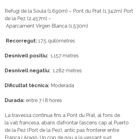
Refugi de la Soula (1.690m) – Pont du Prat (1.342m) Port
de la Pez (2.457m) –
Aparcament Virgen Blanca (1.530m)
Recorregut:
17,5 quilòmetres
Desnivell positiu:
1.157 metres
Desnivell negatiu:
1.282 metres
Dificultat tècnica:
Moderada
Durada:
entre 7 i 8 hores
La travessa continua fins a Pont du Prat, al fons de
la vall francesa, abans d’afrontar l’ascens cap al Puerto
de la Pez (Port de la Pez), antic pas fronterer entre
França i Aragó. Un cop de nou a la vessant sud,