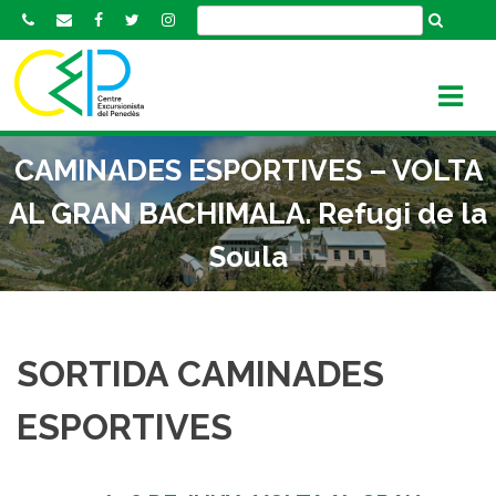
S
k
i
p
t
o
CAMINADES ESPORTIVES – VOLTA
c
o
AL GRAN BACHIMALA. Refugi de la
n
Soula
t
e
n
t
SORTIDA CAMINADES
ESPORTIVES