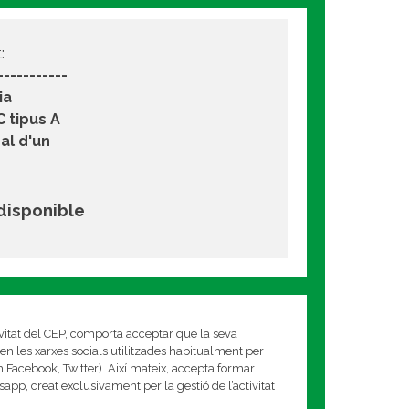
:
----------
ia
 tipus A
al d'un
 disponible
ivitat del CEP, comporta acceptar que la seva
en les xarxes socials utilitzades habitualment per
am,Facebook, Twitter). Així mateix, accepta formar
app, creat exclusivament per la gestió de l’activitat