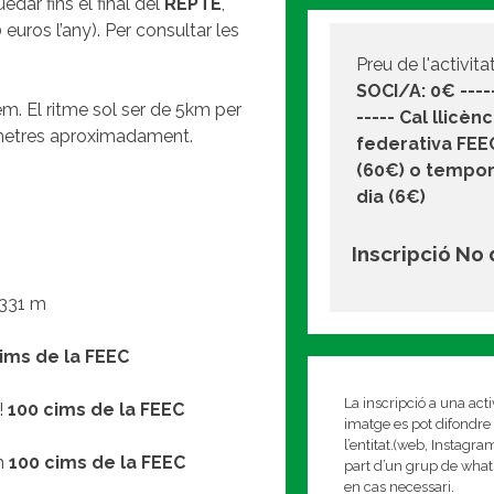
uedar fins el final del
REPTE
,
 euros l’any). Per consultar les
Preu de l'activitat
SOCI/A: 0€ -----
m. El ritme sol ser de 5km per
----- Cal llicènc
 metres aproximadament.
federativa FEEC
(60€) o tempor
dia (6€)
Inscripció No
d 331 m
ims de la FEEC
La inscripció a una act
!!
100 cims de la FEEC
imatge es pot difondre 
l’entitat.(web, Instagr
 m
100 cims de la FEEC
part d’un grup de whats
en cas necessari.