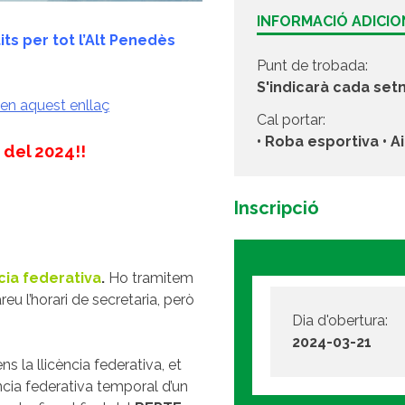
INFORMACIÓ ADICI
ts per tot l’Alt Penedès
Punt de trobada:
S'indicarà cada se
 en aquest enllaç
Cal portar:
• Roba esportiva • A
 del 2024!!
Inscripció
ncia federativa
.
Ho tramitem
eu l’horari de secretaria, però
Dia d'obertura:
2024-03-21
ens la llicència federativa, et
ncia federativa temporal d’un