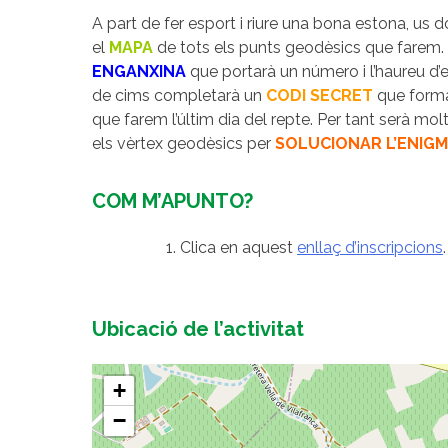
A part de fer esport i riure una bona estona, us
el
MAPA
de tots els punts geodèsics que farem
ENGANXINA
que portarà un número i l’haureu d’
de cims completarà un
CODI SECRET
que forma
que farem l’últim dia del repte. Per tant serà mo
els vèrtex geodèsics per
SOLUCIONAR L’ENIG
COM M’APUNTO?
Clica en aquest
enllaç d’inscripcions
.
Ubicació de l’activitat
+
−