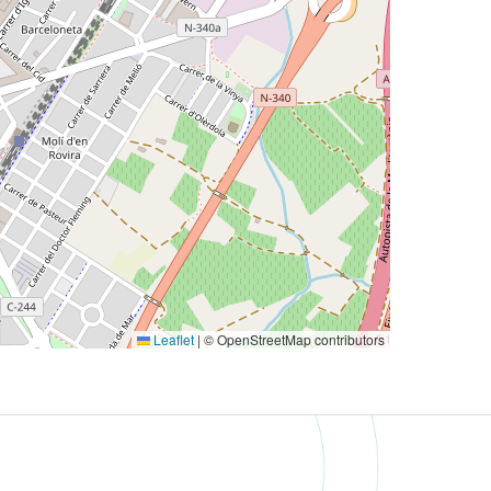
Leaflet
|
© OpenStreetMap contributors