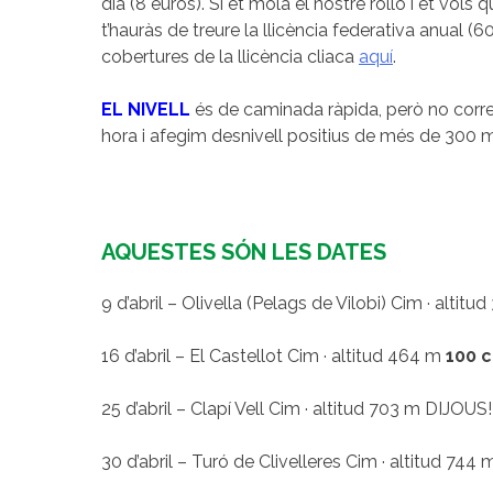
dia (8 euros). Si et mola el nostre rollo i et vols q
t’hauràs de treure la llicència federativa anual (60
cobertures de la llicència cliaca
aquí
.
EL NIVELL
és de caminada ràpida, però no corre
hora i afegim desnivell positius de més de 300
AQUESTES SÓN LES DATES
9 d’abril – Olivella (Pelags de Vilobi) Cim · altitu
16 d’abril – El Castellot Cim · altitud 464 m
100 c
25 d’abril – Clapí Vell Cim · altitud 703 m DIJOUS
30 d’abril – Turó de Clivelleres Cim · altitud 744