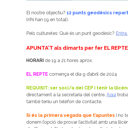
El nostre objectiu?
12 punts geodèsics reparti
(n’hi han 19 en total).
Pels culturetes: Què és un punt geodèsic?
Entra
APUNTA’T als dimarts per fer EL REPTE
HORARI
de 19 a 21 hores aprox.
EL REPTE
comença el dia 9 d’abril de 2024
REQUISIT: ser soci/a del CEP i tenir la llicè
directament a la secretaria del centre.
Aquí
trobar
també teniu un telèfon de contacte.
Si és la primera vegada que t’apuntes
i no t
donem l’opció de provar l’activitat amb una llicè