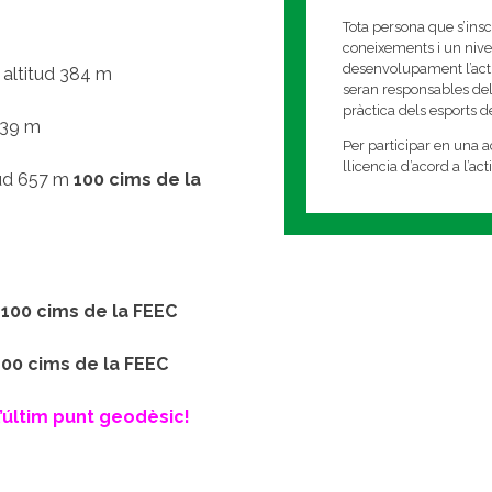
Tota persona que s’insc
coneixements i un nivell
desenvolupament l’activi
 altitud 384 m
seran responsables del
pràctica dels esports 
539 m
Per participar en una ac
llicencia d’acord a l’ac
tud 657 m
100 cims de la
m
100 cims de la FEEC
100 cims de la FEEC
’últim punt geodèsic!