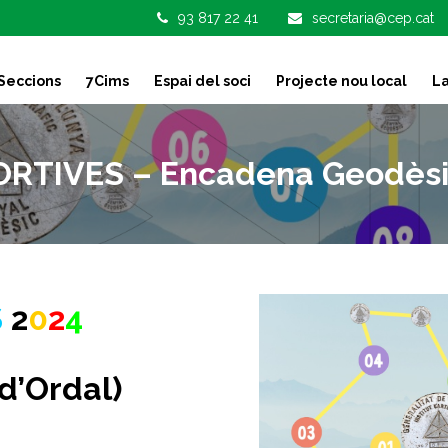
93 817 22 41
secretaria@cep.cat
Seccions
7Cims
Espai del soci
Projecte nou local
La
TIVES – Encadena Geodèsic
S
2
0
2
4
d’Ordal)