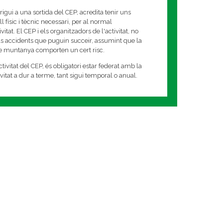
rigui a una sortida del CEP, acredita tenir uns
 físic i tècnic necessari, per al normal
tat. El CEP i els organitzadors de l'activitat, no
s accidents que puguin succeir, assumint que la
de muntanya comporten un cert risc.
tivitat del CEP, és obligatori estar federat amb la
tivitat a dur a terme, tant sigui temporal o anual.