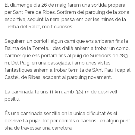
El diumenge dia 26 de maig farem una sortida propera
per Sant Pere de Ribes. Sortirem del parquing de la zona
esportiva, seguint la riera, passarem per les mines de la
Timba del Ralet, molt curioses.
Seguirem un corriol i algun camí que ens arribaran fins la
Balma de la Torreta. I des d’allà anirem a trobar un corriol
carener que ens portarà fins al puig de Sumidors de 283
m. Del Puig, en una passejada, i amb unes vistes
fantàstiques anirem a trobar l’ermita de SAnt Pau, i cap al
Castell de Ribes, acabant al parquing novament.
La caminada té uns 11 km, amb 324 m de desnivell
positiu.
És una caminada senzilla on la única dificultat és el
desnivell a pujar. Tot per corriols o camins i en algun punt
s’ha de travessar una carretera.