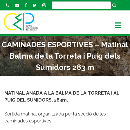
S
k
i
p
t
o
CAMINADES ESPORTIVES – Matinal
c
o
Balma de la Torreta i Puig dels
n
Sumidors 283 m
t
e
n
t
MATINAL ANADA A LA BALMA DE LA TORRETA I AL
PUIG DEL SUMIDORS. 283m.
Sortida matinal organitzada per la secció de les
caminades esportives.