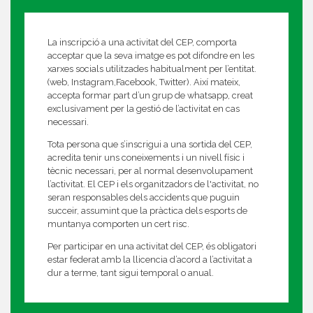
La inscripció a una activitat del CEP, comporta
acceptar que la seva imatge es pot difondre en les
xarxes socials utilitzades habitualment per l’entitat.
(web, Instagram,Facebook, Twitter). Així mateix,
accepta formar part d’un grup de whatsapp, creat
exclusivament per la gestió de l’activitat en cas
necessari.
Tota persona que s’inscrigui a una sortida del CEP,
acredita tenir uns coneixements i un nivell físic i
tècnic necessari, per al normal desenvolupament
l’activitat. El CEP i els organitzadors de l'activitat, no
seran responsables dels accidents que puguin
succeir, assumint que la pràctica dels esports de
muntanya comporten un cert risc.
Per participar en una activitat del CEP, és obligatori
estar federat amb la llicencia d’acord a l’activitat a
dur a terme, tant sigui temporal o anual.