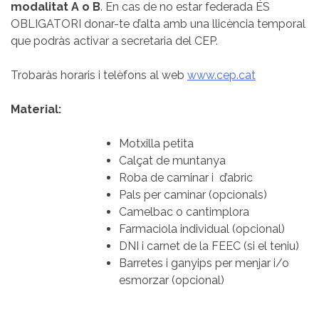
modalitat A o B
. En cas de no estar federada ÉS
OBLIGATORI donar-te d’alta amb una llicència temporal
que podràs activar a secretaria del CEP.
Trobaràs horaris i telèfons al web
www.cep.cat
Material:
Motxilla petita
Calçat de muntanya
Roba de caminar i d’abric
Pals per caminar (opcionals)
Camelbac o cantimplora
Farmaciola individual (opcional)
DNI i carnet de la FEEC (si el teniu)
Barretes i ganyips per menjar i/o
esmorzar (opcional)