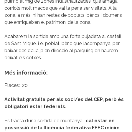
pulmó al mig de zones industrialitzades, que amaga
corriols molt macos que val la pena ser visitats. A la
zona, a més, hi han restes de poblats ibèrics i dolmens
que enrriqueixen el patrimoni de la zona.
Acabarem la sortida amb una forta pujadeta al castell
de Sant Miquel i el poblat ibèric que l’acompanya, per
baixar des d’allà ja en direcció al parquing on haurem
deixat els cotxes.
Més informació:
Places:
20
Activitat gratuita per als soci/es del CEP, però és
obligatori estar federats.
Es tracta d’una sortida de muntanya i
cal estar en
possessió de la llicència federativa FEEC mínim