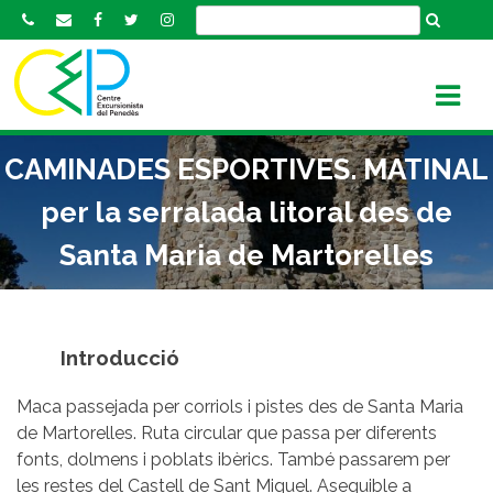
S
k
i
p
t
o
CAMINADES ESPORTIVES. MATINAL
c
o
per la serralada litoral des de
n
Santa Maria de Martorelles
t
e
n
t
Introducció
Maca passejada per corriols i pistes des de Santa Maria
de Martorelles. Ruta circular que passa per diferents
fonts, dolmens i poblats ibèrics. També passarem per
les restes del Castell de Sant Miquel. Asequible a